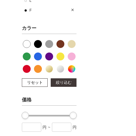
L
F
カラー
リセット
絞り込む
価格
円
~
円