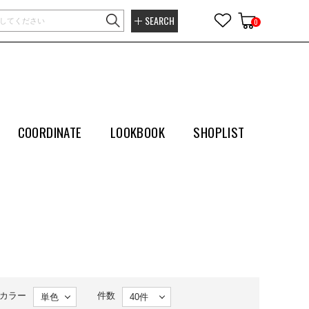
SEARCH
0
COORDINATE
LOOKBOOK
SHOPLIST
カラー
件数