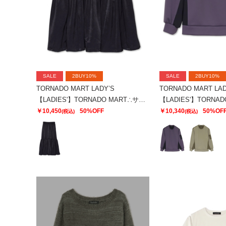
SALE
2BUY10%
SALE
2BUY10%
TORNADO MART LADY’S
TORNADO MART LAD
【LADIES'】TORNADO MART∴サテンティアードスカート
￥10,450
50%OFF
￥10,340
50%OF
(税込)
(税込)