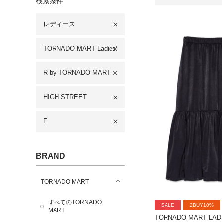
検索条件
レディース
TORNADO MART Ladies'
R by TORNADO MART
HIGH STREET
F
BRAND
TORNADO MART
すべてのTORNADO
SALE
2BUY10%
MART
TORNADO MART LAD