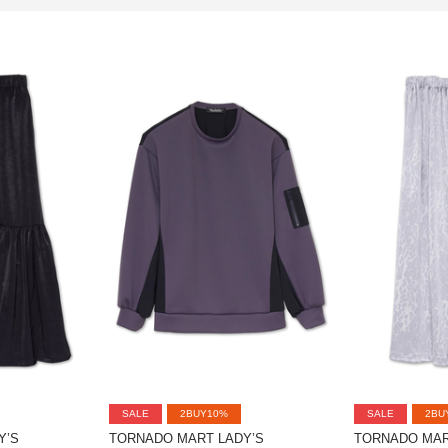
SALE
2BUY10%
SALE
2BU
Y’S
TORNADO MART LADY’S
TORNADO MAR