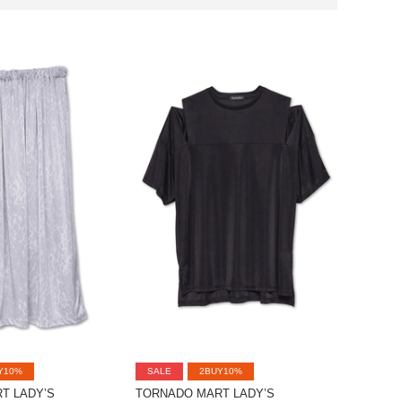
Y10%
SALE
2BUY10%
T LADY’S
TORNADO MART LADY’S