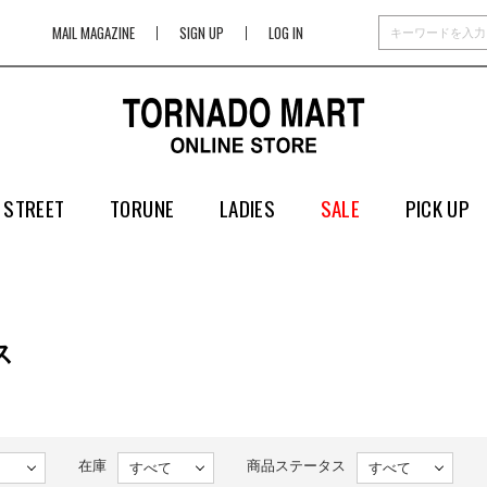
MAIL MAGAZINE
SIGN UP
LOG IN
 STREET
TORUNE
LADIES
SALE
PICK UP
ス
在庫
商品ステータス