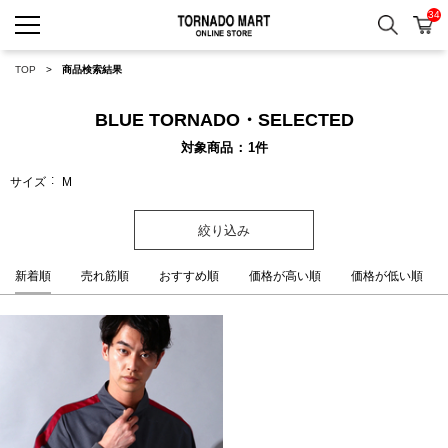
34
検索
カ
TORNADO MART ONLINE 
TOP
商品検索結果
BLUE TORNADO・SELECTED
対象商品
1
件
サイズ
M
絞り込み
新着順
売れ筋順
おすすめ順
価格が高い順
価格が低い順