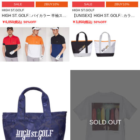
SALE
2BUY10%
SALE
2BUY10%
HIGH ST.GOLF
HIGH ST.GOLF
HIGH ST. GOLF∴バイカラー 半袖スタンドハーフジップシャツ
【UNISEX】HIGH ST. GOLF∴カラーブロッキング カートバッグ
￥6,050
￥3,850
(税込)
50%OFF
(税込)
50%OFF
SOLD OUT