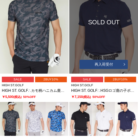
SOLD OUT
再入荷受付
SALE
2BUY10%
SALE
2BUY10%
HIGH ST.GOLF
HIGH ST.GOLF
HIGH ST. GOLF∴カモ柄ハニカム鹿の子モックネックシャツ ＜AdE＞
HIGH ST. GOLF∴HSGロゴ鹿の子ポロシャツ ＜AdE＞
￥5,500
￥7,150
(税込)
50%OFF
(税込)
50%OFF