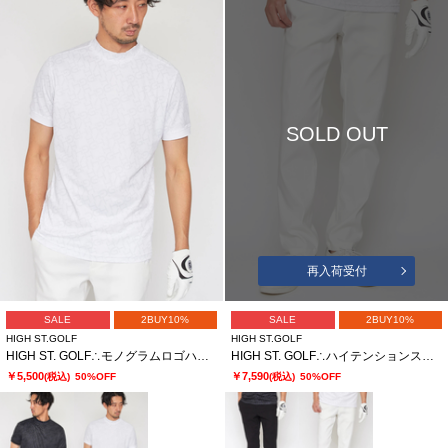
SOLD OUT
再入荷受付
SALE
2BUY10%
SALE
2BUY10%
HIGH ST.GOLF
HIGH ST.GOLF
HIGH ST. GOLF∴モノグラムロゴハイゲージ鹿の子モックネックシャツ ＜AdE＞
HIGH ST. GOLF∴ハイテンションストレッチ ベーシックスリムパンツ ＜AdE＞
￥5,500
￥7,590
(税込)
50%OFF
(税込)
50%OFF