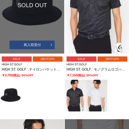
SOLD OUT
再入荷受付
SALE
2BUY10%
SALE
2BUY10%
HIGH ST.GOLF
HIGH ST.GOLF
HIGH ST. GOLF∴ナイロンバケットハット
HIGH ST. GOLF∴モノグラムロゴハイゲージ鹿の子ポロシャツ ＜AdE＞
￥2,750
￥7,150
(税込)
50%OFF
(税込)
50%OFF