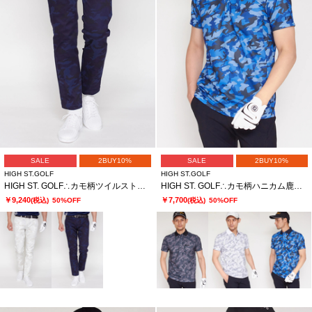
SALE
2BUY10%
SALE
2BUY10%
HIGH ST.GOLF
HIGH ST.GOLF
HIGH ST. GOLF∴カモ柄ツイルストレッチ ベーシックスリムパンツ ＜AdE＞
HIGH ST. GOLF∴カモ柄ハニカム鹿の子ポロシャツ ＜AdE＞
￥9,240
￥7,700
(税込)
50%OFF
(税込)
50%OFF