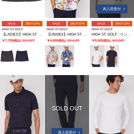
再入荷受付
SALE
2BUY10%
SALE
2BUY10%
SALE
2BUY10%
HIGH ST.GOLF
HIGH ST.GOLF
HIGH ST.GOLF
【LADIES'】HIGH ST. GOLF∴グレンチェック2WAYストレッチバックプリーツスカート
【UNISEX】HIGH ST. GOLF∴マーガレットパターンハイゲージ鹿の子モックネックシャツ
HIGH ST. GOLF∴リンクスボーダーモックネックシャツ ＜AdE＞
￥7,700
￥4,400
￥5,500
(税込)
50%OFF
(税込)
50%OFF
(税込)
50%OFF
SOLD OUT
再入荷受付