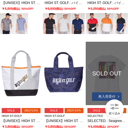
【UNISEX】HIGH ST. GOLF∴フラワーパターンハイゲージ鹿の子ポロシャツ
HIGH ST. GOLF∴バイカラー 半袖ポロシャツ
HIGH ST. GOLF∴バイカラー 半袖スタンドハーフジップシャツ
￥6,600
￥6,600
￥6,050
(税込)
50%OFF
(税込)
50%OFF
(税込)
50%OFF
SOLD OUT
再入荷受付
SALE
2BUY10%
SALE
2BUY10%
SALE
2BUY10%
絞り込み
HIGH ST.GOLF
HIGH ST.GOLF
SELECTED
【UNISEX】HIGH ST. GOLF∴カラーブロッキング カートバッグ
【UNISEX】HIGH ST. GOLF∴3Dロゴ刺繍 カモ柄カートバッグ
SELECTED∴SeagreenサーフボードT
￥3,850
￥3,850
￥6,006
(税込)
50%OFF
(税込)
50%OFF
(税込)
30%OFF