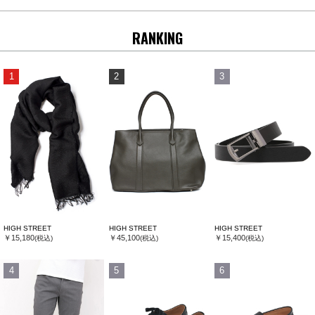
RANKING
1
2
3
HIGH STREET
HIGH STREET
HIGH STREET
￥15,180
￥45,100
￥15,400
(税込)
(税込)
(税込)
4
5
6