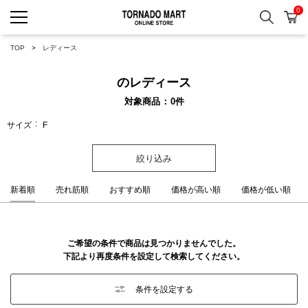
0
検索
カ
TORNADO MART ONLINE 
TOP
レディース
のレディース
対象商品
0
件
サイズ
F
絞り込み
新着順
売れ筋順
おすすめ順
価格が高い順
価格が低い順
ご希望の条件で商品は見つかりませんでした。
下記より再度条件を設定して検索してください。
条件を設定する