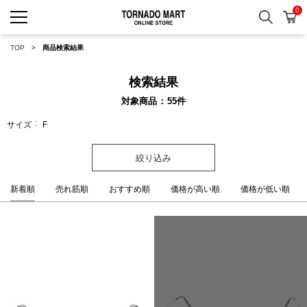
0
検索
カ
TORNADO MART ONLINE 
TOP
商品検索結果
検索結果
対象商品
55
件
サイズ
F
絞り込み
新着順
売れ筋順
おすすめ順
価格が高い順
価格が低い順