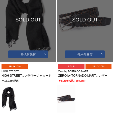
SOLD OUT
SOLD OUT
再入荷受付
再入荷受付
2BUY10%
SALE
2BUY10%
HIGH STREET
Zero by TORNADO MART
HIGH STREET∴フラワージャカードマフラー
ZERO by TORNADO MART∴レザーストレッチメッシュベルト
￥15,180
￥8,250
(税込)
(税込)
50%OFF