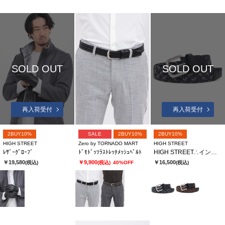
SOLD OUT
SOLD OUT
再入荷受付
再入荷受付
2BUY10%
SALE
2BUY10%
2BUY10%
HIGH STREET
Zero by TORNADO MART
HIGH STREET
ﾚｻﾞｰｸﾞﾛｰﾌﾞ
ﾄﾞﾓﾄﾞｯｿﾗｽﾄﾚｯﾁﾒｯｼｭﾍﾞﾙﾄ
HIGH STREET∴イントレッチョ・フォルテメッシュベルト
￥19,580
￥9,900
￥16,500
(税込)
(税込)
40%OFF
(税込)