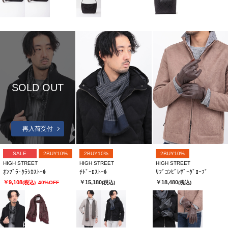
SOLD OUT
再入荷受付
SALE
2BUY10%
2BUY10%
2BUY10%
HIGH STREET
HIGH STREET
HIGH STREET
ｵﾝﾌﾞﾗ･ｸﾗｼｶｽﾄｰﾙ
ﾁﾄﾞｰﾛｽﾄｰﾙ
ﾘﾌﾞｺﾝﾋﾞﾚｻﾞｰｸﾞﾛｰﾌﾞ
￥9,108
￥15,180
￥18,480
(税込)
40%OFF
(税込)
(税込)