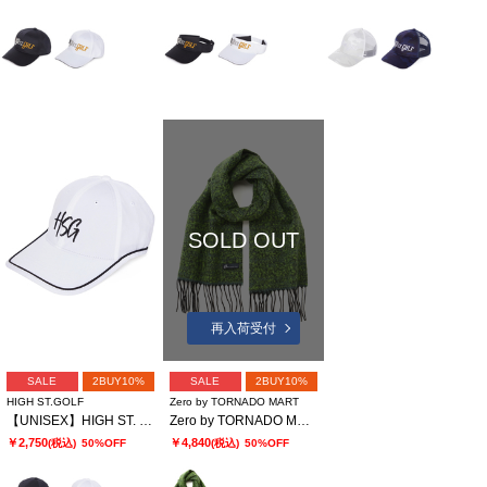
SOLD OUT
再入荷受付
SALE
2BUY10%
SALE
2BUY10%
HIGH ST.GOLF
Zero by TORNADO MART
【UNISEX】HIGH ST. GOLF∴HSGロゴ刺繡イヤーカーブキャップ
Zero by TORNADO MART∴ミルドブークレ フリンジマフラー
￥2,750
￥4,840
(税込)
50%OFF
(税込)
50%OFF