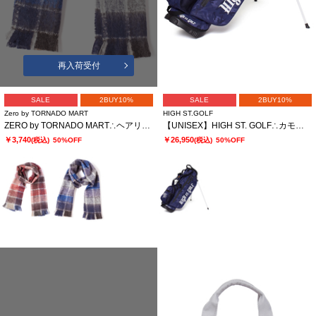
再入荷受付
SALE
2BUY10%
SALE
2BUY10%
Zero by TORNADO MART
HIGH ST.GOLF
ZERO by TORNADO MART∴ヘアリーチェックストール
【UNISEX】HIGH ST. GOLF∴カモフラージュ柄スタンド キャディバッグ
￥3,740
￥26,950
(税込)
50%OFF
(税込)
50%OFF