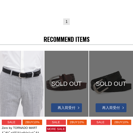
1
RECOMMEND ITEMS
SOLD OUT
SOLD OUT
再入荷受付
再入荷受付
SALE
2BUY10%
SALE
2BUY10%
SALE
2BUY10%
Zero by TORNADO MART
MORE SALE