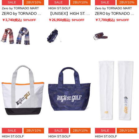
SALE
2BUY10%
SALE
2BUY10%
SALE
2BUY10%
Zero by TORNADO MART
HIGH ST.GOLF
Zero by TORNADO MART
ZERO by TORNADO MART∴ヘアリーチェックストール
【UNISEX】HIGH ST. GOLF∴カモフラージュ柄スタンド キャディバッグ
ZERO by TORNADO MART∴レザーウールストレッチメッシュベルト
￥3,740
￥26,950
￥7,700
(税込)
50%OFF
(税込)
50%OFF
(税込)
50%OFF
SALE
2BUY10%
SALE
2BUY10%
SALE
2BUY10%
HIGH ST.GOLF
HIGH ST.GOLF
HIGH ST.GOLF