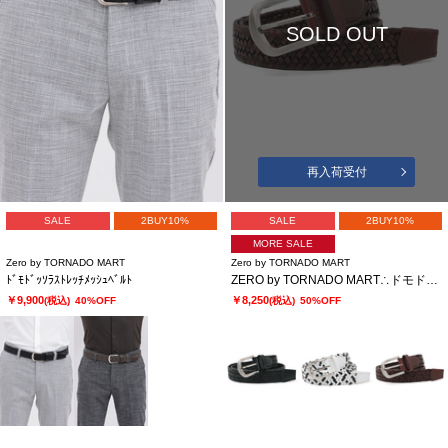
SOLD OUT
再入荷受付
SALE
2BUY10%
SALE
2BUY10%
MORE SALE
Zero by TORNADO MART
Zero by TORNADO MART
ﾄﾞﾓﾄﾞｯｿﾗｽﾄﾚｯﾁﾒｯｼｭﾍﾞﾙﾄ
ZERO by TORNADO MART∴ドモドッソラストレッチメッシュベルト
￥9,900
￥8,250
(税込)
40%OFF
(税込)
50%OFF