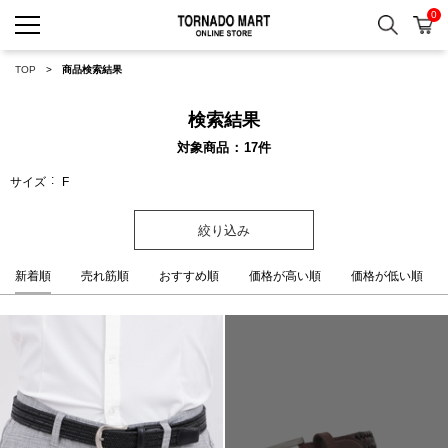
0
検索
カ
TORNADO MART ONLINE 
TOP
商品検索結果
検索結果
対象商品
17
件
サイズ
F
絞り込み
新着順
売れ筋順
おすすめ順
価格が高い順
価格が低い順