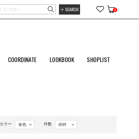
SEARCH
0
COORDINATE
LOOKBOOK
SHOPLIST
カラー
件数