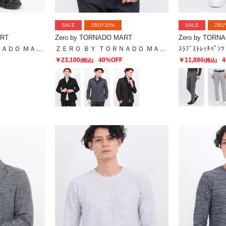
SALE
2BUY10%
SALE
2BU
ART
Zero by TORNADO MART
Zero by TORN
ＺＥＲＯ ＢＹ ＴＯＲＮＡＤＯ ＭＡＲＴ∴トリコットデニムライクパンツ
ＺＥＲＯ ＢＹ ＴＯＲＮＡＤＯ ＭＡＲＴ∴カチオンツイルカエシエリライナーツキジャケット
ｽﾗﾌﾞｽﾄﾚｯﾁﾊﾟﾝﾂ
￥23,100
40%OFF
￥11,880
4
(税込)
(税込)