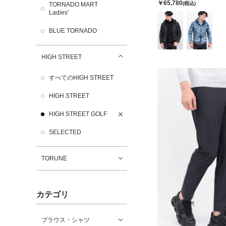
￥65,780
(税込)
TORNADO MART
Ladies'
BLUE TORNADO
HIGH STREET
すべてのHIGH STREET
HIGH STREET
HIGH STREET GOLF
SELECTED
TORUNE
カテゴリ
ブラウス・シャツ