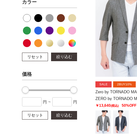
カラー
リセット
絞り込む
価格
SALE
2BUY10%
Zero by TORNADO M
円
~
円
￥13,640
50%OFF
(税込)
リセット
絞り込む