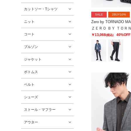
カットソー・Tシャツ
SALE
2BUY10%
Zero by TORNADO M
ニット
コート
￥13,068
40%OFF
(税込)
ブルゾン
ジャケット
ボトムス
ベルト
シューズ
ストール・マフラー
アウター