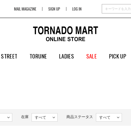
MAIL MAGAZINE
SIGN UP
LOG IN
 STREET
TORUNE
LADIES
SALE
PICK UP
在庫
商品ステータス