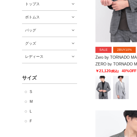
トップス
ボトムス
バッグ
グッズ
SALE
2BUY10%
レディース
Zero by TORNADO M
￥21,120
40%OFF
(税込)
サイズ
S
M
L
F