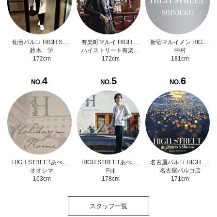
仙台パルコ HIGH STREET
有楽町マルイ HIGH STREET
新宿マルイメン HIGH STREET
鈴木 学
ハイストリート有楽町マルイ店
中村
172cm
172cm
181cm
4
5
6
NO.
NO.
NO.
HIGH STREETあべのハルカス近鉄本店
HIGH STREETあべのハルカス近鉄本店
名古屋パルコ HIGH STREET
オオシマ
Fuji
名古屋パルコ店
163cm
178cm
171cm
スタッフ一覧