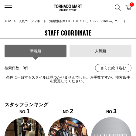
0
検索
カ
TORNADO MART ONLINE 
TOP
人気コーディネート一覧
(検索条件:HIGH STREET、156cm〜160cm、コート)
STAFF COORDINATE
新着順
人気順
検索件数：0件
さらに絞り込む
条件に一致するスタイルは見つかりませんでした。お手数ですが、検索条件
を変更してください。
スタッフランキング
1
2
3
NO.
NO.
NO.