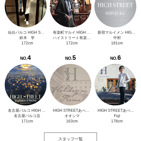
仙台パルコ HIGH STREET
有楽町マルイ HIGH STREET
新宿マルイメン HIGH STREET
鈴木 学
ハイストリート有楽町マルイ店
中村
172cm
172cm
181cm
4
5
6
NO.
NO.
NO.
名古屋パルコ HIGH STREET
HIGH STREETあべのハルカス近鉄本店
HIGH STREETあべのハルカス近鉄本店
名古屋パルコ店
オオシマ
Fuji
171cm
163cm
178cm
スタッフ一覧