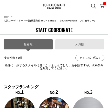
0
検索
カ
TORNADO MART ONLINE 
TOP
人気コーディネート一覧
(検索条件:HIGH STREET、150cm〜155cm、アクセサリー)
STAFF COORDINATE
新着順
人気順
検索件数：0件
さらに絞り込む
条件に一致するスタイルは見つかりませんでした。お手数ですが、検索条件
を変更してください。
スタッフランキング
1
2
3
NO.
NO.
NO.