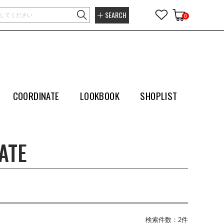
SEARCH
0
COORDINATE
LOOKBOOK
SHOPLIST
ATE
検索件数：2件