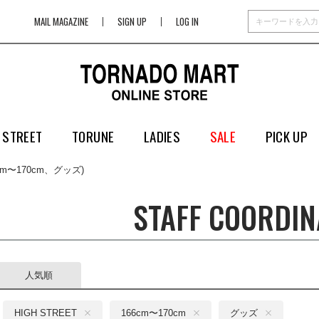
MAIL MAGAZINE
SIGN UP
LOG IN
 STREET
TORUNE
LADIES
SALE
PICK UP
6cm〜170cm、グッズ)
STAFF COORDIN
人気順
HIGH STREET
166cm〜170cm
グッズ