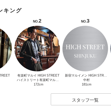
ンキング
2
3
NO.
NO.
TREET
有楽町マルイ HIGH STREET
新宿マルイメン HIGH STREET
ハイストリート有楽町マルイ店
中村
172cm
181cm
スタッフ一覧