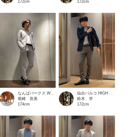
172cm
172cm
なんばパークス WORLD
仙台パルコ HIGH STREET
尾崎 良美
鈴木 学
174cm
172cm