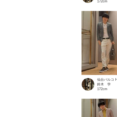
172cm
鈴木 学
172cm