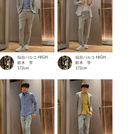
仙台パルコ HIGH STREET
仙台パルコ HIGH STREET
鈴木 学
鈴木 学
172cm
172cm