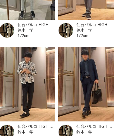
仙台パルコ HIGH STREET
仙台パルコ HIGH STREET
鈴木 学
鈴木 学
172cm
172cm
仙台パルコ HIGH STREET
仙台パルコ HIGH STREET
鈴木 学
鈴木 学