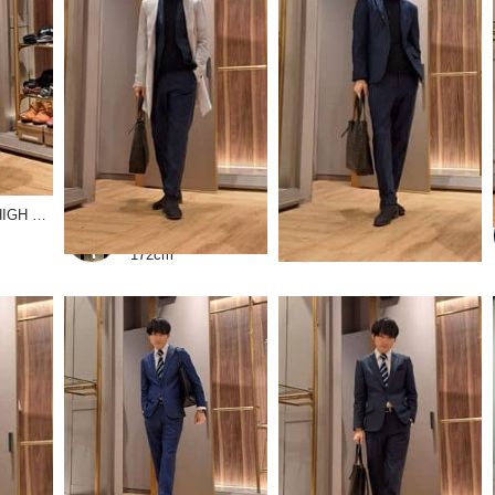
仙台パルコ HIGH STREET
仙台パルコ HIGH STREET
仙台パルコ HIGH STREET
鈴木 学
鈴木 学
172cm
172cm