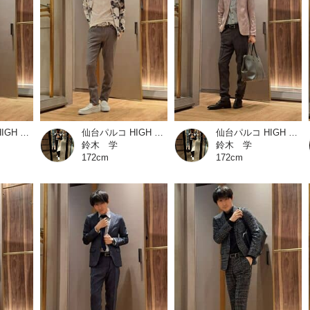
仙台パルコ HIGH STREET
仙台パルコ HIGH STREET
仙台パルコ HIGH STREET
鈴木 学
鈴木 学
172cm
172cm