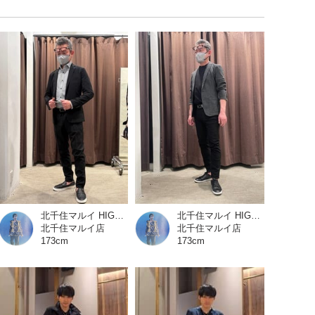
北千住マルイ HIGH STREET
北千住マルイ HIGH STREET
北千住マルイ店
北千住マルイ店
173cm
173cm