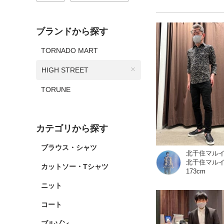
ブランドから探す
TORNADO MART
HIGH STREET
TORUNE
カテゴリから探す
ブラウス・シャツ
北千住マル
カットソー・Tシャツ
173cm
ニット
コート
ブルゾン