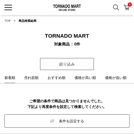
0
検索
カ
TORNADO MART ONLINE 
TOP
商品検索結果
TORNADO MART
対象商品
0
件
絞り込み
新着順
売れ筋順
おすすめ順
価格が高い順
価格が低い順
ご希望の条件で商品は見つかりませんでした。
下記より再度条件を設定して検索してください。
条件を設定する