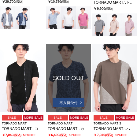
￥29,700
￥10,780
(税込)
(税込)
TORNADO MART∴トルネードロゴフーディ
￥9,900
(税込)
SOLD OUT
再入荷受付
SALE
MORE SALE
SALE
MORE SALE
SALE
MORE SALE
TORNADO MART
TORNADO MART
TORNADO MART S
TORNADO MART∴コンビネーションライン切替カットソー
TORNADO MART∴カットジャカードジャージー半袖カットソー
TORNADO MART∴ハイブリッドテクスチャーオーバーカットソー
￥7,040
￥6,490
￥7,040
(税込)
50%OFF
(税込)
50%OFF
(税込)
50%OFF