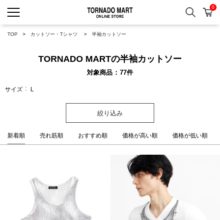
0
検索
カ
TORNADO MART ONLINE 
TOP
カットソー・Tシャツ
半袖カットソー
TORNADO MARTの半袖カットソー
対象商品
77
件
サイズ
L
絞り込み
新着順
売れ筋順
おすすめ順
価格が高い順
価格が低い順