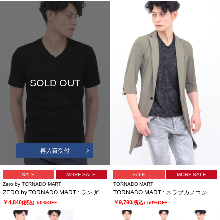
SOLD OUT
再入荷受付
SALE
MORE SALE
SALE
MORE SALE
Zero by TORNADO MART
TORNADO MART
ZERO by TORNADO MART∴ランダム針抜きABSテレコ半袖カットソー
TORNADO MART∴スラブカノコジャージー7分袖チェスター
￥4,840
￥9,790
(税込)
50%OFF
(税込)
50%OFF