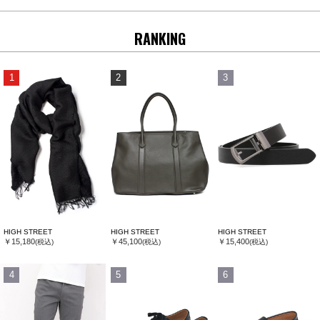
RANKING
1
2
3
HIGH STREET
HIGH STREET
HIGH STREET
￥15,180
￥45,100
￥15,400
(税込)
(税込)
(税込)
4
5
6