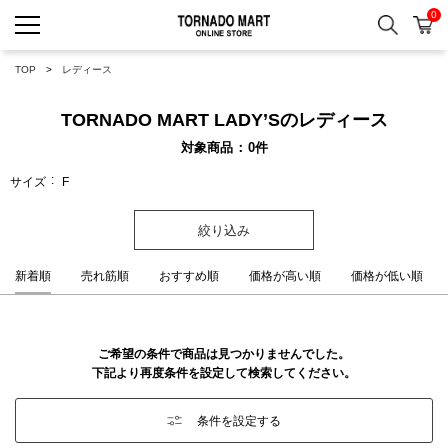
0
検索
カ
TORNADO MART ONLINE 
TOP
レディース
TORNADO MART LADY’Sのレディース
対象商品
0
件
サイズ
F
絞り込み
新着順
売れ筋順
おすすめ順
価格が高い順
価格が低い順
ご希望の条件で商品は見つかりませんでした。
下記より再度条件を設定して検索してください。
条件を設定する