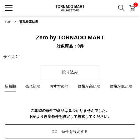
0
検索
カ
TORNADO MART ONLINE 
TOP
商品検索結果
Zero by TORNADO MART
対象商品
0
件
サイズ
L
絞り込み
新着順
売れ筋順
おすすめ順
価格が高い順
価格が低い順
ご希望の条件で商品は見つかりませんでした。
下記より再度条件を設定して検索してください。
条件を設定する