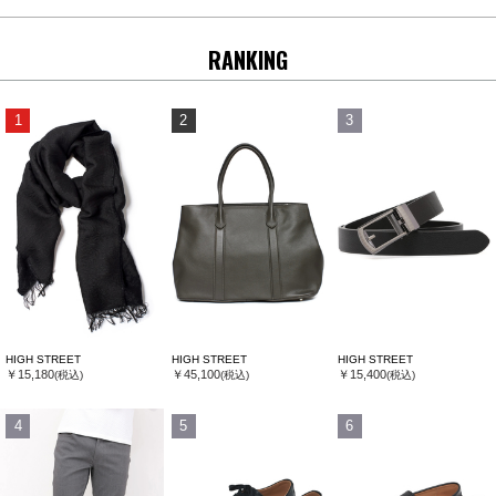
RANKING
1
2
3
HIGH STREET
HIGH STREET
HIGH STREET
￥15,180
￥45,100
￥15,400
(税込)
(税込)
(税込)
4
5
6