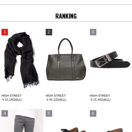
RANKING
1
2
3
HIGH STREET
HIGH STREET
HIGH STREET
￥15,180
￥45,100
￥15,400
(税込)
(税込)
(税込)
4
5
6