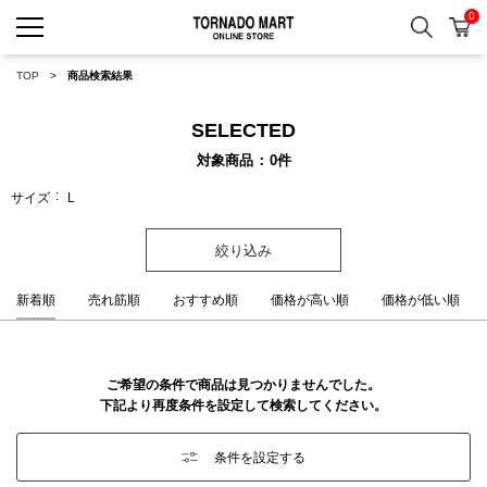
0
検索
カ
TORNADO MART ONLINE 
TOP
商品検索結果
SELECTED
対象商品
0
件
サイズ
L
絞り込み
新着順
売れ筋順
おすすめ順
価格が高い順
価格が低い順
ご希望の条件で商品は見つかりませんでした。
下記より再度条件を設定して検索してください。
条件を設定する