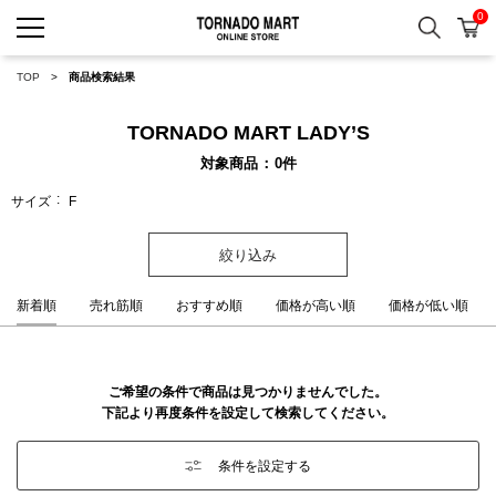
0
検索
カ
TORNADO MART ONLINE 
TOP
商品検索結果
TORNADO MART LADY’S
対象商品
0
件
サイズ
F
絞り込み
新着順
売れ筋順
おすすめ順
価格が高い順
価格が低い順
ご希望の条件で商品は見つかりませんでした。
下記より再度条件を設定して検索してください。
条件を設定する