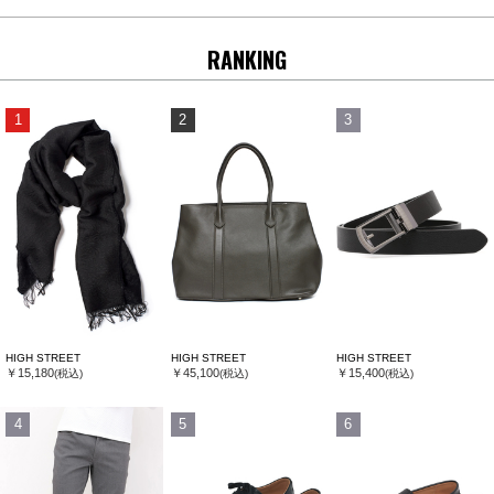
RANKING
1
2
3
HIGH STREET
HIGH STREET
HIGH STREET
￥15,180
￥45,100
￥15,400
(税込)
(税込)
(税込)
4
5
6