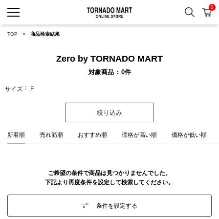
0
検索
カ
TORNADO MART ONLINE 
TOP
商品検索結果
Zero by TORNADO MART
対象商品
0
件
サイズ
F
絞り込み
新着順
売れ筋順
おすすめ順
価格が高い順
価格が低い順
ご希望の条件で商品は見つかりませんでした。
下記より再度条件を設定して検索してください。
条件を設定する