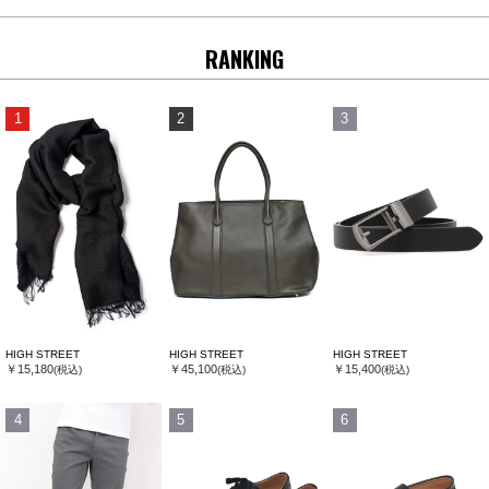
RANKING
1
2
3
HIGH STREET
HIGH STREET
HIGH STREET
￥15,180
￥45,100
￥15,400
(税込)
(税込)
(税込)
4
5
6