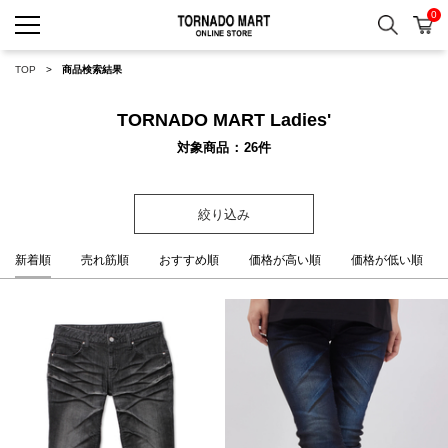
0
検索
カ
TORNADO MART ONLINE 
TOP
商品検索結果
TORNADO MART Ladies'
対象商品
26
件
絞り込み
新着順
売れ筋順
おすすめ順
価格が高い順
価格が低い順