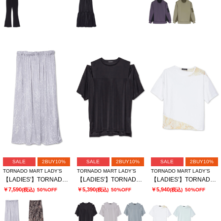
SALE
2BUY10%
SALE
2BUY10%
SALE
2BUY10%
TORNADO MART LADY’S
TORNADO MART LADY’S
TORNADO MART LADY’S
【LADIES'】TORNADO MART∴レオパードプリントイージースカート
【LADIES'】TORNADO MART∴ブライトスムーススリットオーバーTシャツ
【LADIES'】TORNADO MART∴シアーマーブル切り替えオーバーTシャツ
￥7,590
￥5,390
￥5,940
(税込)
50%OFF
(税込)
50%OFF
(税込)
50%OFF