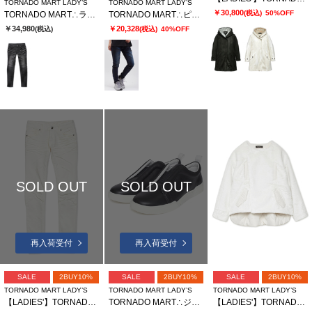
TORNADO MART LADY’S
TORNADO MART LADY’S
￥30,800
(税込)
50%OFF
TORNADO MART∴ランダムシェービングスキニーデニム
TORNADO MART∴ピグメントコーティングスキニーデニム
￥34,980
￥20,328
(税込)
(税込)
40%OFF
SOLD OUT
SOLD OUT
再入荷受付
再入荷受付
SALE
2BUY10%
SALE
2BUY10%
SALE
2BUY10%
TORNADO MART LADY’S
TORNADO MART LADY’S
TORNADO MART LADY’S
【LADIES'】TORNADO MART∴アクアモーションスキニーデニム
TORNADO MART∴ジオメトラバースリッポン
【LADIES'】TORNADO MART∴キルティングファー切替ブルゾン