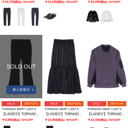
￥14,740
￥14,190
￥15,400
(税込)
50%OFF
(税込)
50%OFF
(税込)
50%OFF
SOLD OUT
再入荷受付
SALE
2BUY10%
SALE
2BUY10%
SALE
2BUY10%
TORNADO MART LADY’S
TORNADO MART LADY’S
TORNADO MART LADY’S
【LADIES'】TORNADO MART∴トリコットリブイージーフレアパンツ
【LADIES'】TORNADO MART∴サテンティアードスカート
【LADIES'】TORNADO MART∴ダブルサテン切替プルオーバー
￥8,800
￥10,450
￥10,340
(税込)
50%OFF
(税込)
50%OFF
(税込)
50%OFF