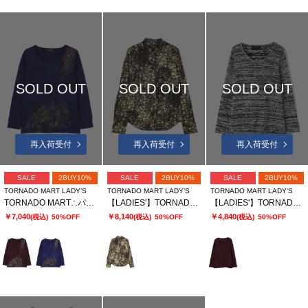
SOLD OUT
SOLD OUT
SOLD OUT
再入荷受付
再入荷受付
再入荷受付
SALE
2BUY10%
SALE
2BUY10%
SALE
2BUY10%
TORNADO MART LADY’S
TORNADO MART LADY’S
TORNADO MART LADY’S
TORNADO MART∴パッチワークリンクスプリントカットソー
【LADIES'】TORNADO MART∴小花ストレッチ プリントシャツ
【LADIES'】TORNADO MART∴バブリーパイルUネックプルオーバー
￥7,040
￥8,140
￥4,840
(税込)
50%OFF
(税込)
50%OFF
(税込)
50%OFF