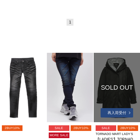
1
SOLD OUT
再入荷受付
2BUY10%
SALE
2BUY10%
SALE
2BUY10%
TORNADO MART LADY’S
MORE SALE
【LADIES'】TORNADO MART∴T/Cスェードモッズコート