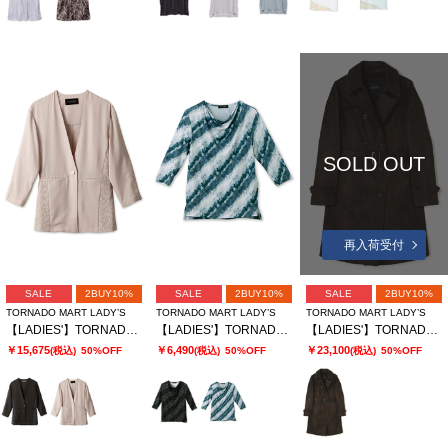
SOLD OUT
再入荷受付
SALE
2BUY10%
SALE
2BUY10%
SALE
2BUY10%
TORNADO MART LADY’S
TORNADO MART LADY’S
TORNADO MART LADY’S
【LADIES'】TORNADO MART∴切替ノーカラージャケット
【LADIES'】TORNADO MART∴ムラプリントドレープカットソー
【LADIES'】TORNADO MART ∴T/Cスエードトレンチコート? ?
￥15,675
￥6,490
￥23,100
(税込)
50%OFF
(税込)
50%OFF
(税込)
50%OFF