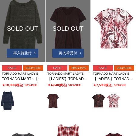
SOLD OUT
SOLD OUT
再入荷受付
再入荷受付
SALE
2BUY10%
SALE
2BUY10%
SALE
2BUY10%
TORNADO MART LADY’S
TORNADO MART LADY’S
TORNADO MART LADY’S
TORNADO MART∴【LADIES'】フェザーヤーンボートネックロングニット
【LADIES'】TORNADO MART ∴フォイルプリーツ半袖カットソー? ?
【LADIES'】TORNADO MART∴MIXアニマルスキッパーブラウス
￥10,890
￥4,840
￥7,590
(税込)
50%OFF
(税込)
50%OFF
(税込)
50%OFF