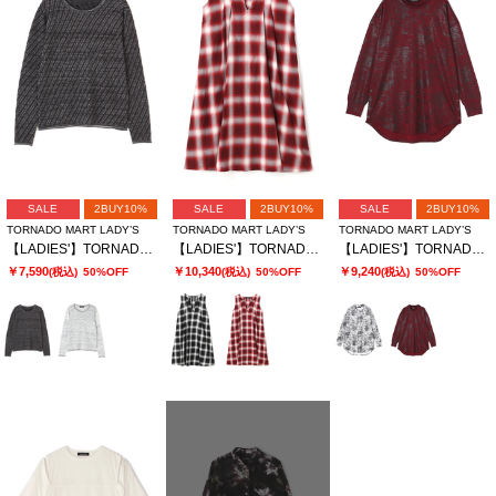
SALE
2BUY10%
SALE
2BUY10%
SALE
2BUY10%
TORNADO MART LADY’S
TORNADO MART LADY’S
TORNADO MART LADY’S
【LADIES'】TORNADO MART∴バイアスタッククルーネックニット
【LADIES'】TORNADO MART∴オンブレーチェックワンピース
【LADIES'】TORNADO MART∴カスリフォイルハイネックロングカットソー
￥7,590
￥10,340
￥9,240
(税込)
50%OFF
(税込)
50%OFF
(税込)
50%OFF