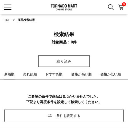
0
検索
カ
TORNADO MART ONLINE 
TOP
商品検索結果
検索結果
対象商品
0
件
絞り込み
新着順
売れ筋順
おすすめ順
価格が高い順
価格が低い順
ご希望の条件で商品は見つかりませんでした。
下記より再度条件を設定して検索してください。
条件を設定する