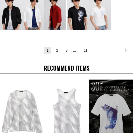
1
2
3
…
11
次
RECOMMEND ITEMS