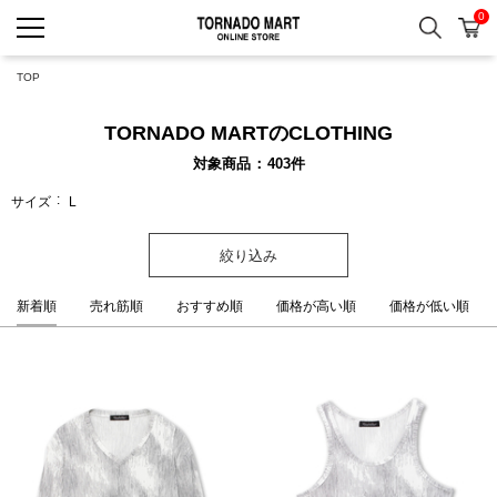
0
検索
カ
TORNADO MART ONLINE 
TOP
TORNADO MARTのCLOTHING
対象商品
403
件
サイズ
L
絞り込み
新着順
売れ筋順
おすすめ順
価格が高い順
価格が低い順