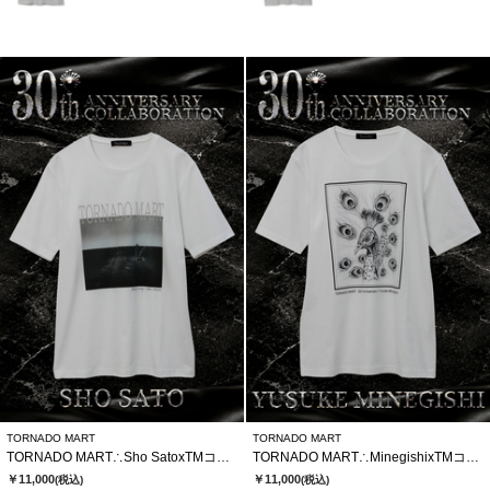
TORNADO MART
TORNADO MART
TORNADO MART∴Sho SatoxTMコラボTシャツ
TORNADO MART∴MinegishixTMコラボTシャツ
￥11,000
￥11,000
(税込)
(税込)