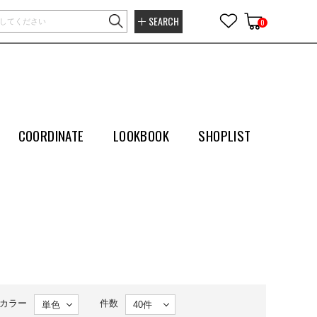
SEARCH
0
COORDINATE
LOOKBOOK
SHOPLIST
カラー
件数