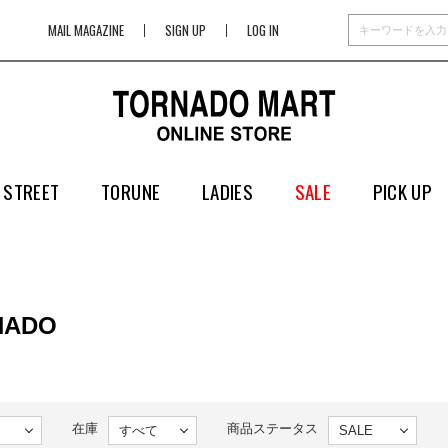
MAIL MAGAZINE
SIGN UP
LOG IN
 STREET
TORUNE
LADIES
SALE
PICK UP
NADO
在庫
商品ステータス