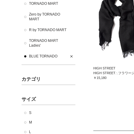
TORNADO MART
Zero by TORNADO
MART
R by TORNADO MART
TORNADO MART
Ladies'
BLUE TORNADO
HIGH STREET
￥15,180
カテゴリ
サイズ
S
M
L