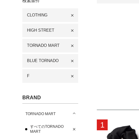
検索条件
CLOTHING
HIGH STREET
TORNADO MART
BLUE TORNADO
F
BRAND
TORNADO MART
1
すべてのTORNADO
MART