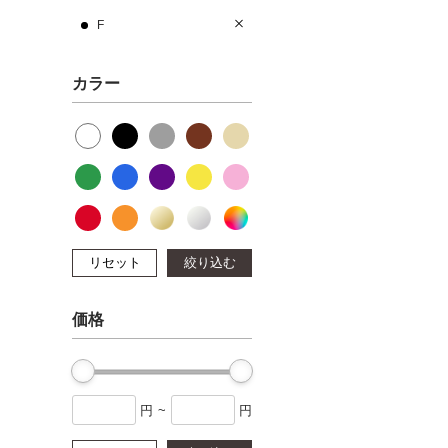
F
カラー
リセット
絞り込む
価格
円
~
円