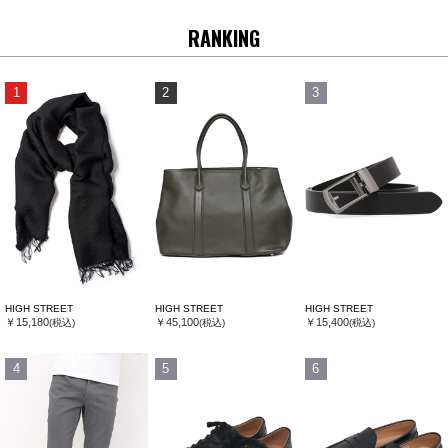
RANKING
1
2
3
HIGH STREET
HIGH STREET
HIGH STREET
￥15,180
￥45,100
￥15,400
(税込)
(税込)
(税込)
4
5
6