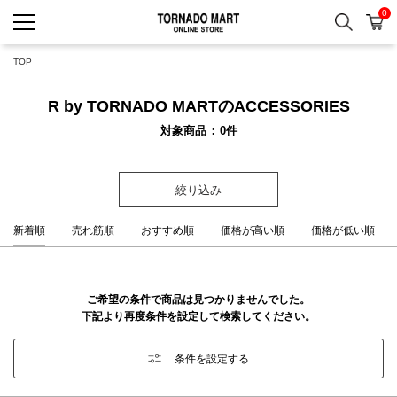
0
検索
カ
TORNADO MART ONLINE 
TOP
R by TORNADO MARTのACCESSORIES
対象商品
0
件
絞り込み
新着順
売れ筋順
おすすめ順
価格が高い順
価格が低い順
ご希望の条件で商品は見つかりませんでした。
下記より再度条件を設定して検索してください。
条件を設定する