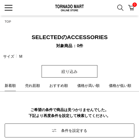
0
検索
カ
TORNADO MART ONLINE 
TOP
SELECTEDのACCESSORIES
対象商品
0
件
サイズ
M
絞り込み
新着順
売れ筋順
おすすめ順
価格が高い順
価格が低い順
ご希望の条件で商品は見つかりませんでした。
下記より再度条件を設定して検索してください。
条件を設定する