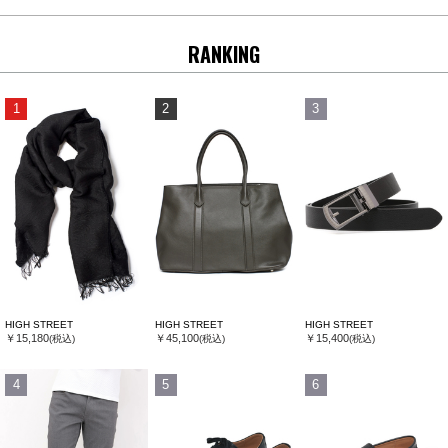
RANKING
1
2
3
HIGH STREET
HIGH STREET
HIGH STREET
￥15,180
￥45,100
￥15,400
(税込)
(税込)
(税込)
4
5
6