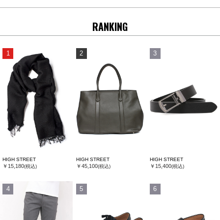
RANKING
1
2
3
HIGH STREET
HIGH STREET
HIGH STREET
￥15,180
￥45,100
￥15,400
(税込)
(税込)
(税込)
4
5
6