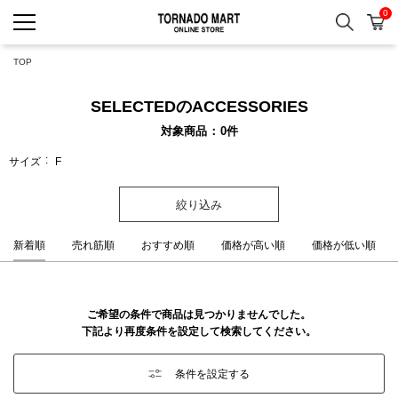
0
検索
カ
TORNADO MART ONLINE 
TOP
SELECTEDのACCESSORIES
対象商品
0
件
サイズ
F
絞り込み
新着順
売れ筋順
おすすめ順
価格が高い順
価格が低い順
ご希望の条件で商品は見つかりませんでした。
下記より再度条件を設定して検索してください。
条件を設定する