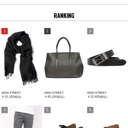
RANKING
1
2
3
HIGH STREET
HIGH STREET
HIGH STREET
￥15,180
￥45,100
￥15,400
(税込)
(税込)
(税込)
4
5
6