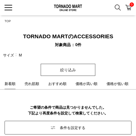
0
検索
カ
TORNADO MART ONLINE 
TOP
TORNADO MARTのACCESSORIES
対象商品
0
件
サイズ
M
絞り込み
新着順
売れ筋順
おすすめ順
価格が高い順
価格が低い順
ご希望の条件で商品は見つかりませんでした。
下記より再度条件を設定して検索してください。
条件を設定する