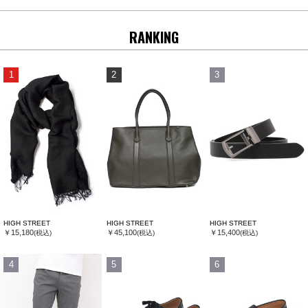
RANKING
1
2
3
HIGH STREET
HIGH STREET
HIGH STREET
￥15,180
￥45,100
￥15,400
(税込)
(税込)
(税込)
4
5
6