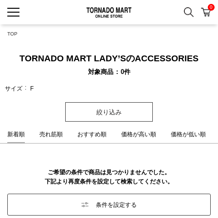
0
検索
カ
TORNADO MART ONLINE 
TOP
TORNADO MART LADY’SのACCESSORIES
対象商品
0
件
サイズ
F
絞り込み
新着順
売れ筋順
おすすめ順
価格が高い順
価格が低い順
ご希望の条件で商品は見つかりませんでした。
下記より再度条件を設定して検索してください。
条件を設定する