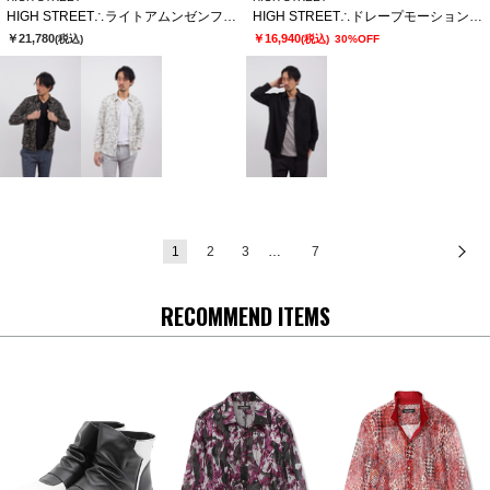
HIGH STREET∴ライトアムンゼンフロールプリントＳＨ
HIGH STREET∴ドレープモーションオーバーシャツ
￥21,780
￥16,940
(税込)
(税込)
30%OFF
1
2
3
…
7
次
RECOMMEND ITEMS