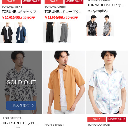
TORNADO MART
SALE
MORE SALE
SALE
MORE SALE
TORNADO MART∴オーガンフロッキースモークプリント半袖シャツ
TORUNE Men's
TORUNE Unisex
￥27,280
(税込)
TORUNE∴ポケッタブルドルマンシャツ
TORUNE∴ドレープタックワイドパンツ
￥10,626
￥12,936
(税込)
30%OFF
(税込)
30%OFF
SOLD OUT
再入荷受付
HIGH STREET
SALE
MORE SALE
HIGH STREET∴フロールプリントショートウイング７分袖シャツ
HIGH STREET
TORNADO MART