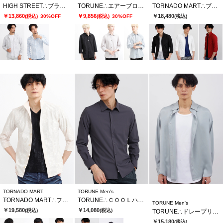
HIGH STREET∴ブラッシュプリントサッカーショートウイングシャツ
TORUNE∴エアーブロックストライプ7分袖シャツ
TORNADO MART∴ブライトメッシュテレコ7分袖シャツ
￥13,860
￥9,856
￥18,480
(税込)
30%OFF
(税込)
30%OFF
(税込)
TORNADO MART
TORUNE Men's
TORNADO MART∴フレックスメッシュレースJQ7分袖シャツ
TORUNE∴ＣＯＯＬハイテンションシャツ
TORUNE Men's
￥19,580
￥14,080
(税込)
(税込)
TORUNE∴ドレープリーロングスリーブシャツ
￥15,180
(税込)