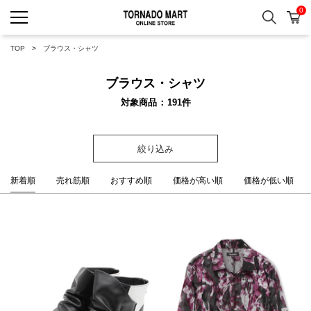
0
検索
カ
TORNADO MART ONLINE 
TOP
ブラウス・シャツ
ブラウス・シャツ
対象商品
191
件
絞り込み
新着順
売れ筋順
おすすめ順
価格が高い順
価格が低い順