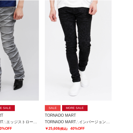
E SALE
SALE
MORE SALE
RT
TORNADO MART
TORNADO MART∴エッジストロークシューカットデニム
TORNADO MART∴インバージョンレオパードスキニーデニム
0%OFF
￥25,608
40%OFF
(税込)