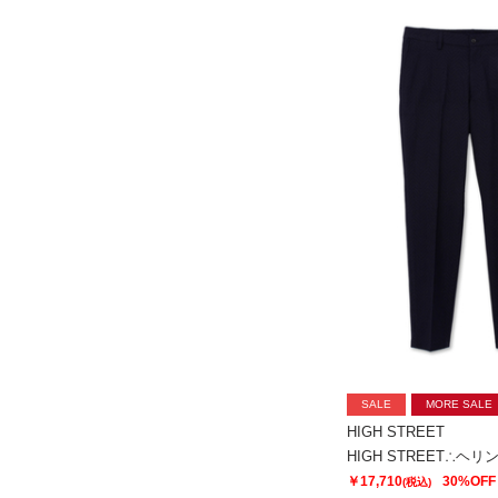
SALE
MORE SALE
HIGH STREET
￥17,710
30%OFF
(税込)