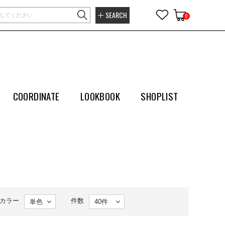
SEARCH
0
COORDINATE
LOOKBOOK
SHOPLIST
カラー
件数