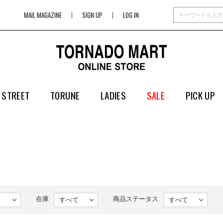
MAIL MAGAZINE
SIGN UP
LOG IN
 STREET
TORUNE
LADIES
SALE
PICK UP
在庫
商品ステータス