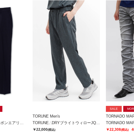
SALE
MOR
TORUNE Men's
TORNADO MA
HIGH STREET∴ヘリンボンエアリーサッカーイージーPT
TORUNE∴DRYブライトウィローJQイージーPT
￥22,000
￥22,308
4
(税込)
(税込)