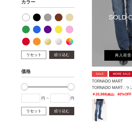
カラー
SOLD 
リセット
絞り込む
再入荷受
価格
SALE
MORE SALE
TORNADO MART
￥20,988
40%OFF
(税込)
円
~
円
リセット
絞り込む