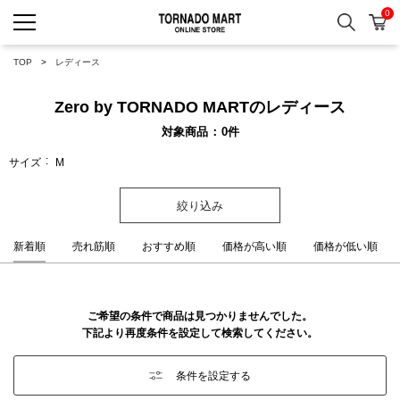
0
検索
カ
TORNADO MART ONLINE 
TOP
レディース
Zero by TORNADO MARTのレディース
対象商品
0
件
サイズ
M
絞り込み
新着順
売れ筋順
おすすめ順
価格が高い順
価格が低い順
ご希望の条件で商品は見つかりませんでした。
下記より再度条件を設定して検索してください。
条件を設定する