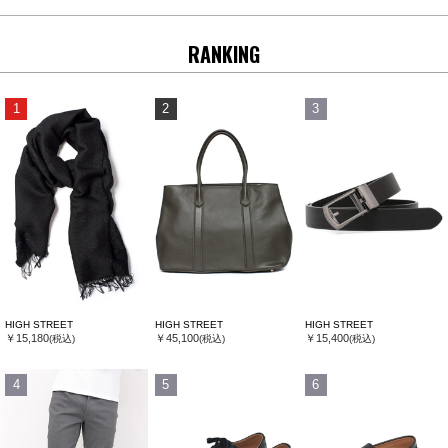
RANKING
1
2
3
HIGH STREET
HIGH STREET
HIGH STREET
￥15,180
￥45,100
￥15,400
(税込)
(税込)
(税込)
4
5
6