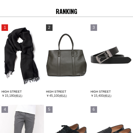
RANKING
1
2
3
HIGH STREET
HIGH STREET
HIGH STREET
￥15,180
￥45,100
￥15,400
(税込)
(税込)
(税込)
4
5
6