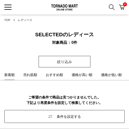
0
検索
カ
TORNADO MART ONLINE 
TOP
レディース
SELECTEDのレディース
対象商品
0
件
絞り込み
新着順
売れ筋順
おすすめ順
価格が高い順
価格が低い順
ご希望の条件で商品は見つかりませんでした。
下記より再度条件を設定して検索してください。
条件を設定する