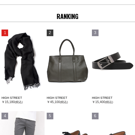
RANKING
1
2
3
HIGH STREET
HIGH STREET
HIGH STREET
￥15,180
￥45,100
￥15,400
(税込)
(税込)
(税込)
4
5
6