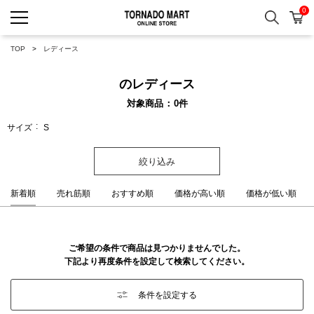
0
検索
カ
TORNADO MART ONLINE 
TOP
レディース
のレディース
対象商品
0
件
サイズ
S
絞り込み
新着順
売れ筋順
おすすめ順
価格が高い順
価格が低い順
ご希望の条件で商品は見つかりませんでした。
下記より再度条件を設定して検索してください。
条件を設定する