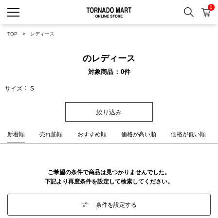
0
検索
カ
TORNADO MART ONLINE 
TOP
レディース
のレディース
対象商品
0
件
サイズ
S
絞り込み
新着順
売れ筋順
おすすめ順
価格が高い順
価格が低い順
ご希望の条件で商品は見つかりませんでした。
下記より再度条件を設定して検索してください。
条件を設定する