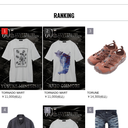
RANKING
1
2
3
TORNADO MART
TORNADO MART
TORUNE
￥11,000
￥11,000
￥14,300
(税込)
(税込)
(税込)
4
5
6