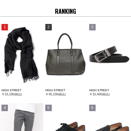
RANKING
1
2
3
HIGH STREET
HIGH STREET
HIGH STREET
￥15,180
￥45,100
￥15,400
(税込)
(税込)
(税込)
4
5
6