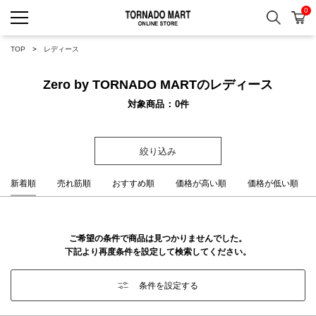
0
検索
カ
TORNADO MART ONLINE 
TOP
レディース
Zero by TORNADO MARTのレディース
対象商品
0
件
絞り込み
新着順
売れ筋順
おすすめ順
価格が高い順
価格が低い順
ご希望の条件で商品は見つかりませんでした。
下記より再度条件を設定して検索してください。
条件を設定する