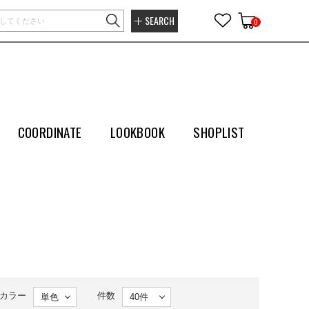
SEARCH
0
COORDINATE
LOOKBOOK
SHOPLIST
カラー
件数