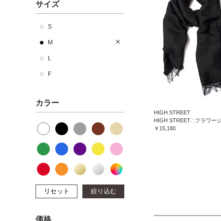
サイズ
S
M
L
F
カラー
HIGH STREET
￥15,180
リセット
絞り込む
価格