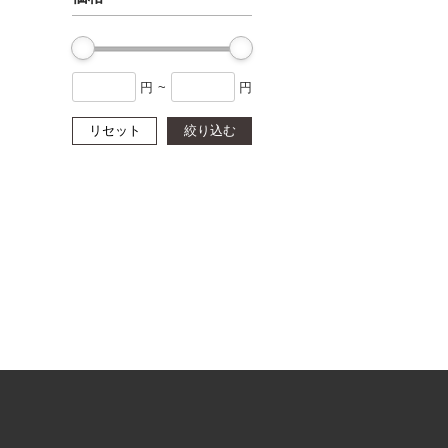
円
~
円
リセット
絞り込む