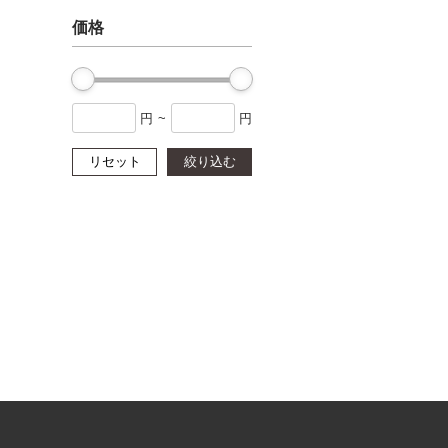
価格
円
~
円
リセット
絞り込む