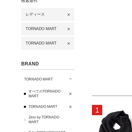
検索条件
レディース
TORNADO MART
TORNADO MART
BRAND
TORNADO MART
すべてのTORNADO
MART
TORNADO MART
1
Zero by TORNADO
MART