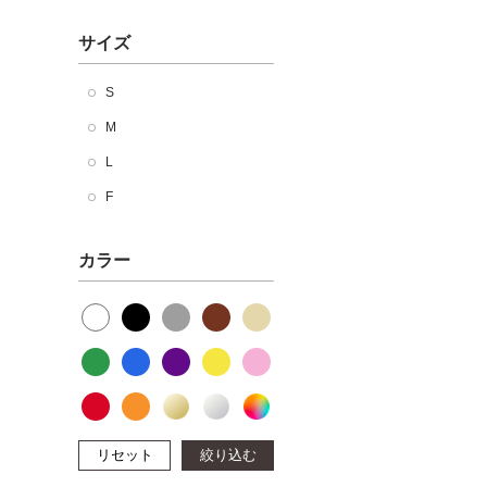
サイズ
S
M
L
F
カラー
リセット
絞り込む