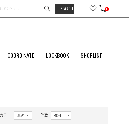
SEARCH
0
COORDINATE
LOOKBOOK
SHOPLIST
カラー
件数