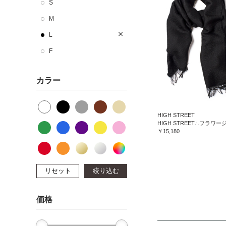
S
M
L
F
カラー
HIGH STREET
￥15,180
リセット
絞り込む
価格