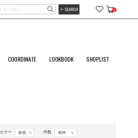
SEARCH
0
COORDINATE
LOOKBOOK
SHOPLIST
カラー
件数