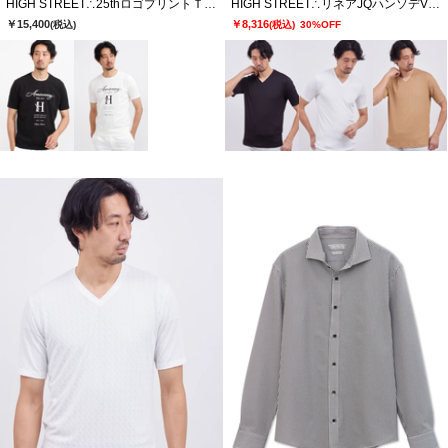
HIGH STREET∴25thロゴプリントＴシャツ
HIGH STREET∴リネアJQハンソデVネック
￥15,400
￥8,316
(税込)
(税込)
30%OFF