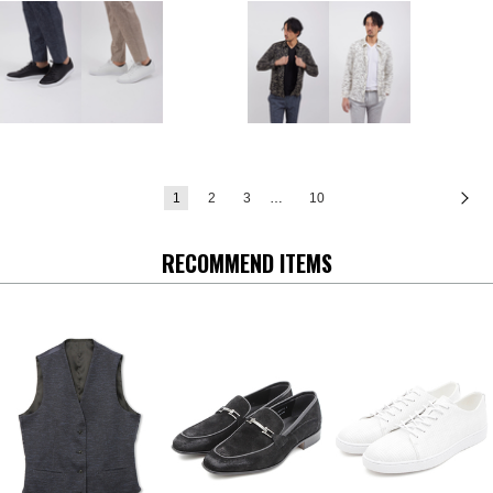
1
2
3
…
10
次
RECOMMEND ITEMS