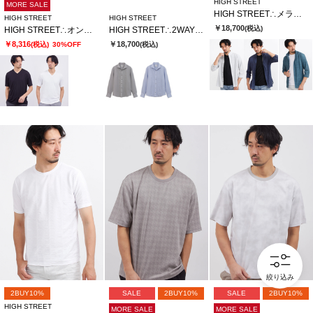
HIGH STREET
MORE SALE
HIGH STREET∴メランジプリントオブロングシチブソデシャツ
HIGH STREET
HIGH STREET
￥18,700
(税込)
HIGH STREET∴オンデJQハンソデVネック
HIGH STREET∴2WAYサッカーストライプカッタウェイシャツ
￥8,316
￥18,700
(税込)
30%OFF
(税込)
絞り込み
2BUY10%
SALE
2BUY10%
SALE
2BUY10%
HIGH STREET
MORE SALE
MORE SALE