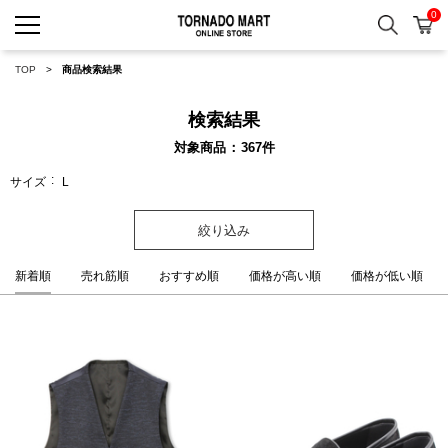
0
検索
カ
TORNADO MART ONLINE 
TOP
商品検索結果
検索結果
対象商品
367
件
サイズ
L
絞り込み
新着順
売れ筋順
おすすめ順
価格が高い順
価格が低い順