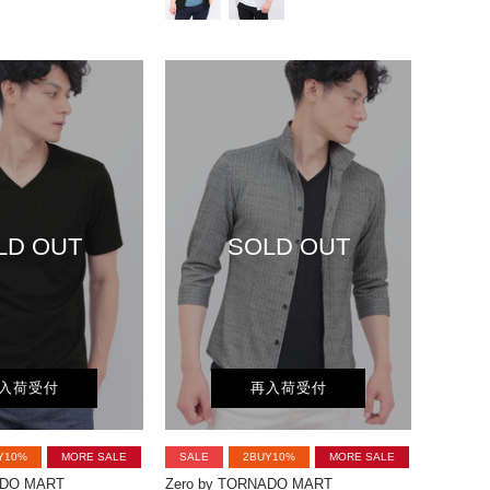
LD OUT
SOLD OUT
入荷受付
再入荷受付
Y10%
MORE SALE
SALE
2BUY10%
MORE SALE
ADO MART
Zero by TORNADO MART