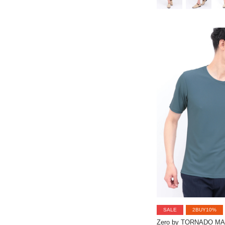
SALE
2BUY10%
Zero by TORNADO M