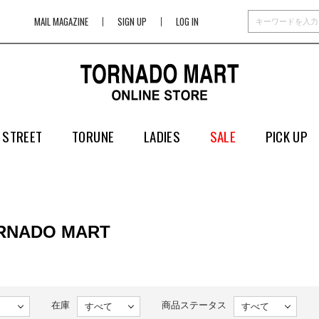
MAIL MAGAZINE
SIGN UP
LOG IN
 STREET
TORUNE
LADIES
SALE
PICK UP
ORNADO MART
在庫
商品ステータス