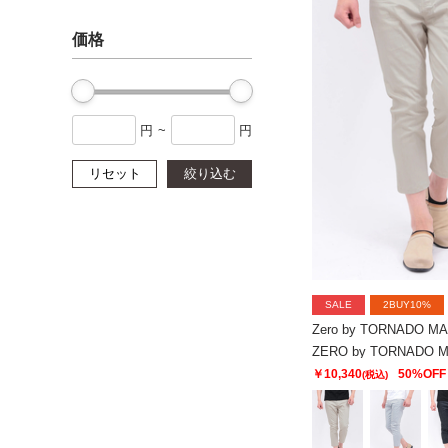
価格
円
~
円
リセット
絞り込む
SALE
2BUY10%
Zero by TORNADO M
￥10,340
50%OFF
(税込)