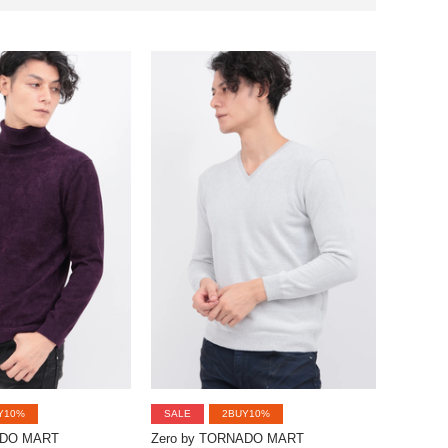
Y10%
SALE
2BUY10%
ADO MART
Zero by TORNADO MART