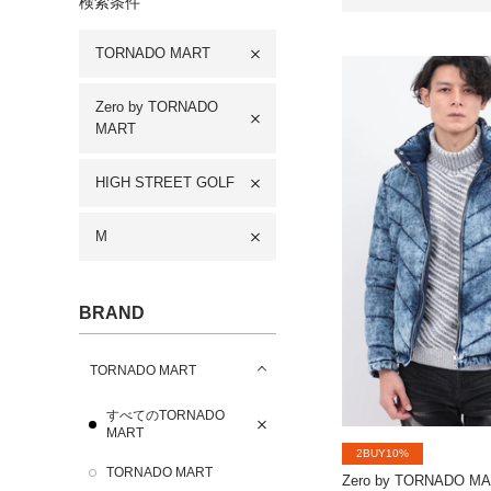
検索条件
TORNADO MART
Zero by TORNADO
MART
HIGH STREET GOLF
M
BRAND
TORNADO MART
すべてのTORNADO
MART
2BUY10%
TORNADO MART
Zero by TORNADO M