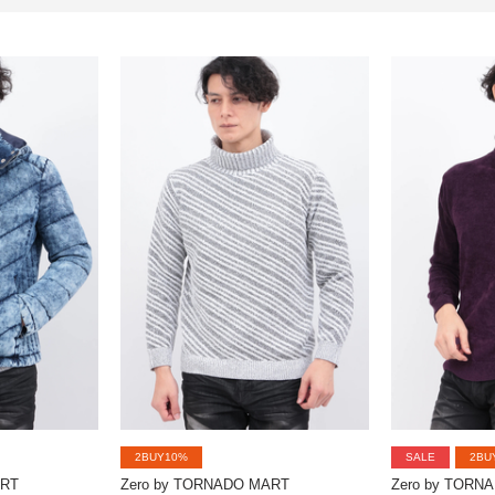
2BUY10%
SALE
2BU
ART
Zero by TORNADO MART
Zero by TORN