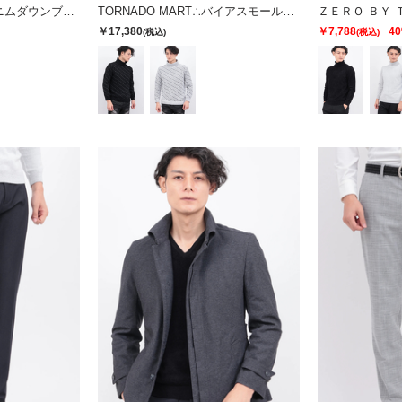
TORNADO MART∴デニムダウンブルゾン
TORNADO MART∴バイアスモールタートルネックKN
￥17,380
￥7,788
4
(税込)
(税込)