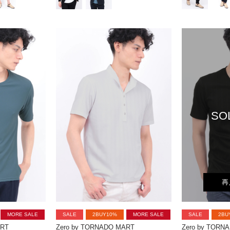
SO
再
MORE SALE
SALE
2BUY10%
MORE SALE
SALE
2BU
ART
Zero by TORNADO MART
Zero by TORN