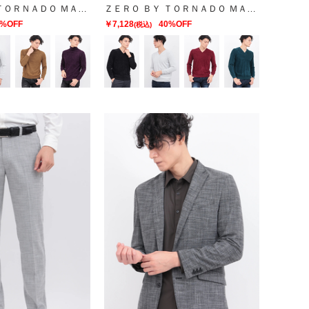
ＺＥＲＯ ＢＹ ＴＯＲＮＡＤＯ ＭＡＲＴ∴マイクロモールタートルネックＫＮ
ＺＥＲＯ ＢＹ ＴＯＲＮＡＤＯ ＭＡＲＴ∴マイクロモールＶネックＫＮ
0%OFF
￥7,128
40%OFF
(税込)