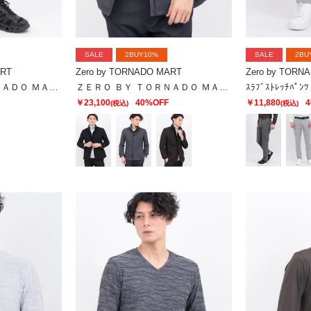
SALE
2BUY10%
SALE
2BU
ART
Zero by TORNADO MART
Zero by TORN
ＺＥＲＯ ＢＹ ＴＯＲＮＡＤＯ ＭＡＲＴ∴トリコットデニムライクパンツ
ＺＥＲＯ ＢＹ ＴＯＲＮＡＤＯ ＭＡＲＴ∴カチオンツイルカエシエリライナーツキジャケット
ｽﾗﾌﾞｽﾄﾚｯﾁﾊﾟﾝﾂ
￥23,100
40%OFF
￥11,880
4
(税込)
(税込)