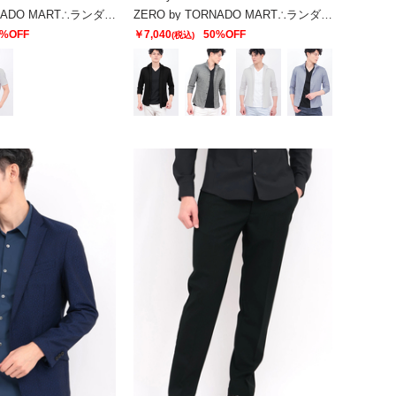
ZERO by TORNADO MART∴ランダム針抜きABSテレコ半袖カットソー
ZERO by TORNADO MART∴ランダムテレコ7分袖シャツ
0%OFF
￥7,040
50%OFF
(税込)