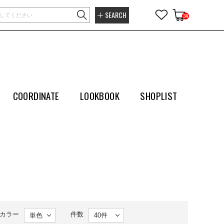
SEARCH
34
COORDINATE
LOOKBOOK
SHOPLIST
カラー
件数