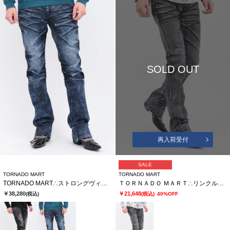
SOLD OUT
再入荷受付
SALE
TORNADO MART
TORNADO MART
TORNADO MART∴ストロングヴィンテージシューカットデニム
ＴＯＲＮＡＤＯ ＭＡＲＴ∴リンクルシェードシューカットデニム
￥38,280
￥21,648
(税込)
(税込)
40%OFF