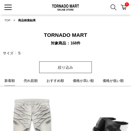
0
検索
カ
TORNADO MART ONLINE 
TOP
商品検索結果
TORNADO MART
対象商品
168
件
サイズ
S
絞り込み
新着順
売れ筋順
おすすめ順
価格が高い順
価格が低い順