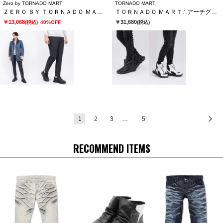
Zero by TORNADO MART
TORNADO MART
ＺＥＲＯ ＢＹ ＴＯＲＮＡＤＯ ＭＡＲＴ∴トリコットデニムライクパンツ
ＴＯＲＮＡＤＯ ＭＡＲＴ∴アーチグリットツインＺＩＰブーツ
￥13,068
￥31,680
(税込)
40%OFF
(税込)
1
2
3
…
5
次
RECOMMEND ITEMS