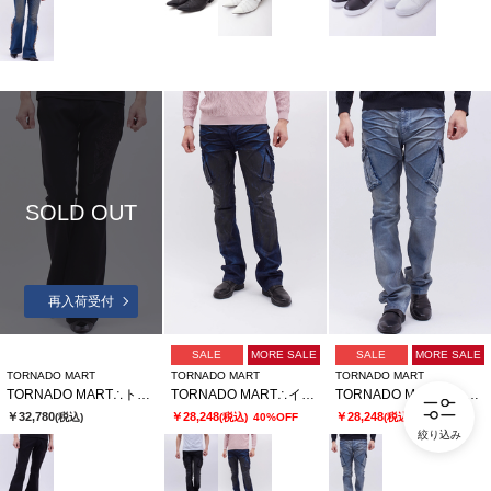
SOLD OUT
再入荷受付
SALE
MORE SALE
SALE
MORE SALE
TORNADO MART
TORNADO MART
TORNADO MART
TORNADO MART∴トライバルエンブロイダリーベルボトム
TORNADO MART∴イーグルアイカーゴデニム
TORNADO MART∴シェイブエイジカーゴデニム
￥32,780
￥28,248
￥28,248
(税込)
(税込)
40%OFF
(税込)
40%OFF
絞り込み