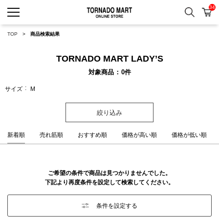
34
検索
カ
TORNADO MART ONLINE 
TOP
商品検索結果
TORNADO MART LADY’S
対象商品
0
件
サイズ
M
絞り込み
新着順
売れ筋順
おすすめ順
価格が高い順
価格が低い順
ご希望の条件で商品は見つかりませんでした。
下記より再度条件を設定して検索してください。
条件を設定する