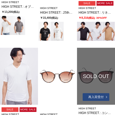
HIGH STREET
SALE
MORE SALE
HIGH STREET∴オブリークジャカード半袖ポロシャツ
HIGH STREET
HIGH STREET
￥13,200
(税込)
HIGH STREET∴25thロゴプリントＴシャツ
HIGH STREET∴リネアJQハンソデVネック
￥15,400
￥8,316
(税込)
(税込)
30%OFF
SOLD OUT
再入荷受付
HIGH STREET
SALE
MORE SALE
HIGH STREET∴コンビボストンガタサングラス
HIGH STREET
HIGH STREET