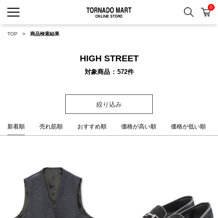
0
検索
カ
TORNADO MART ONLINE 
TOP
商品検索結果
HIGH STREET
対象商品
572
件
絞り込み
新着順
売れ筋順
おすすめ順
価格が高い順
価格が低い順