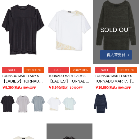
SOLD OUT
再入荷受付
SALE
2BUY10%
SALE
2BUY10%
SALE
2BUY10%
TORNADO MART LADY’S
TORNADO MART LADY’S
TORNADO MART LADY’S
【LADIES'】TORNADO MART∴ブライトスムーススリットオーバーTシャツ
【LADIES'】TORNADO MART∴シアーマーブル切り替えオーバーTシャツ
TORNADO MART∴【LADIES'】フェザーヤーンボートネックロングニット
￥5,390
￥5,940
￥10,890
(税込)
50%OFF
(税込)
50%OFF
(税込)
50%OFF