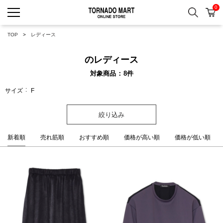
0
検索
カ
TORNADO MART ONLINE 
TOP
レディース
のレディース
対象商品
8
件
サイズ
F
絞り込み
新着順
売れ筋順
おすすめ順
価格が高い順
価格が低い順