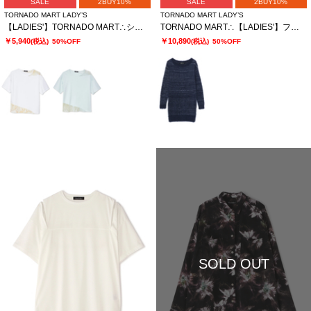
SALE
2BUY10%
SALE
2BUY10%
TORNADO MART LADY’S
TORNADO MART LADY’S
【LADIES'】TORNADO MART∴シアーマーブル切り替えオーバーTシャツ
TORNADO MART∴【LADIES'】フェザーヤーンボートネックロングニット
￥5,940
￥10,890
(税込)
50%OFF
(税込)
50%OFF
SOLD OUT