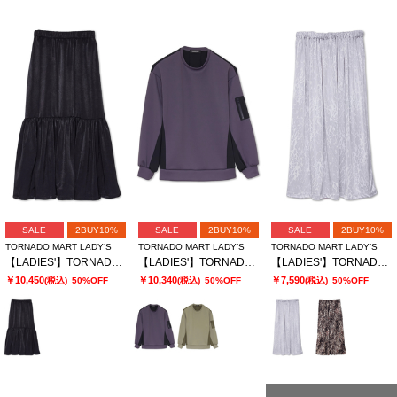
SALE
2BUY10%
SALE
2BUY10%
SALE
2BUY10%
TORNADO MART LADY’S
TORNADO MART LADY’S
TORNADO MART LADY’S
【LADIES'】TORNADO MART∴サテンティアードスカート
【LADIES'】TORNADO MART∴ダブルサテン切替プルオーバー
【LADIES'】TORNADO MART∴レオパードプリントイージースカート
￥10,450
￥10,340
￥7,590
(税込)
50%OFF
(税込)
50%OFF
(税込)
50%OFF