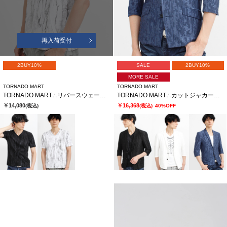
再入荷受付
2BUY10%
SALE
2BUY10%
MORE SALE
TORNADO MART
TORNADO MART
TORNADO MART∴リバースウェーブシームVネック半袖カットソー
TORNADO MART∴カットジャカード7分袖ジャケット
￥14,080
￥16,368
(税込)
(税込)
40%OFF