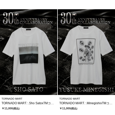
TORNADO MART
TORNADO MART
TORNADO MART∴Sho SatoxTMコラボTシャツ
TORNADO MART∴MinegishixTMコラボTシャツ
￥11,000
￥11,000
(税込)
(税込)