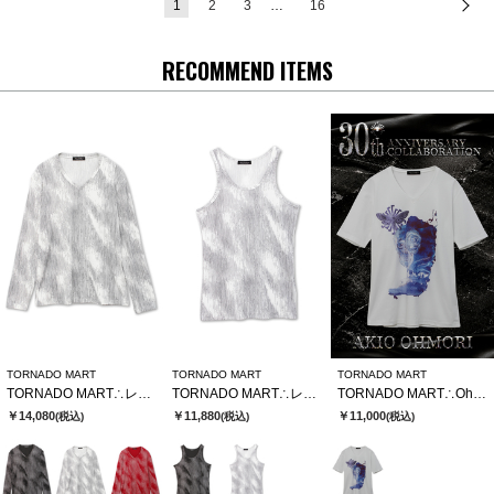
1
2
3
…
16
次
RECOMMEND ITEMS
TORNADO MART
TORNADO MART
TORNADO MART
TORNADO MART∴レゾナンスストライプテレコVネックカットソー
TORNADO MART∴レゾナンスストライプテレコタンクトップ
TORNADO MART∴Ohmori×TMコラボTシャツ
￥14,080
￥11,880
￥11,000
(税込)
(税込)
(税込)