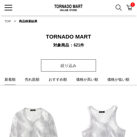
0
検索
カ
TORNADO MART ONLINE 
TOP
商品検索結果
TORNADO MART
対象商品
621
件
絞り込み
新着順
売れ筋順
おすすめ順
価格が高い順
価格が低い順