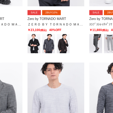
SALE
2BUY10%
SALE
2BU
ART
Zero by TORNADO MART
Zero by TORN
ＺＥＲＯ ＢＹ ＴＯＲＮＡＤＯ ＭＡＲＴ∴トリコットデニムライクパンツ
ＺＥＲＯ ＢＹ ＴＯＲＮＡＤＯ ＭＡＲＴ∴カチオンツイルカエシエリライナーツキジャケット
ｽﾗﾌﾞｽﾄﾚｯﾁﾊﾟﾝﾂ
￥23,100
40%OFF
￥11,880
4
(税込)
(税込)