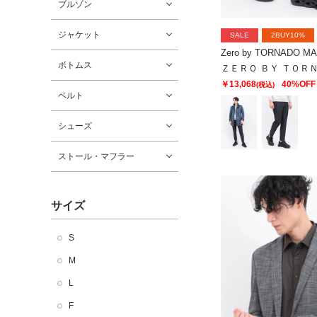
ブルゾン
ジャケット
SALE
2BUY10%
Zero by TORNADO M
ボトムス
￥13,068
40%OFF
(税込)
ベルト
シューズ
ストール・マフラー
サイズ
S
M
L
F