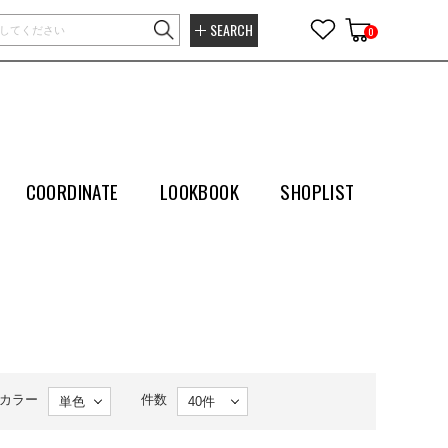
SEARCH
0
COORDINATE
LOOKBOOK
SHOPLIST
カラー
件数