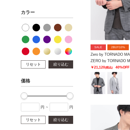
カラー
SALE
2BUY10%
Zero by TORNADO M
リセット
絞り込む
￥21,120
40%OFF
(税込)
価格
円
~
円
リセット
絞り込む