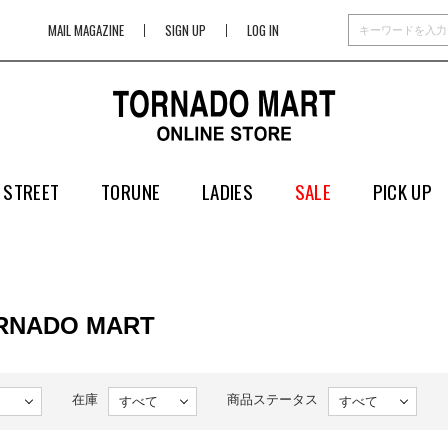
MAIL MAGAZINE
SIGN UP
LOG IN
 STREET
TORUNE
LADIES
SALE
PICK UP
ORNADO MART
在庫
商品ステータス