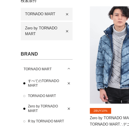
検索条件
TORNADO MART
Zero by TORNADO
MART
BRAND
TORNADO MART
すべてのTORNADO
MART
TORNADO MART
Zero by TORNADO
MART
2BUY10%
Zero by TORNADO M
R by TORNADO MART