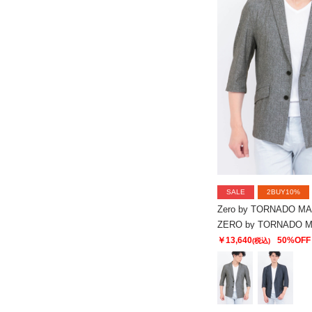
SALE
2BUY10%
Zero by TORNADO M
￥13,640
50%OFF
(税込)