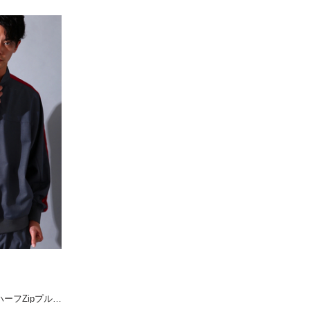
BLUE TORNADO∴TRハーフZipプルオーバーラインドルマンシャツ