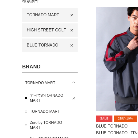
検索条件
TORNADO MART
HIGH STREET GOLF
BLUE TORNADO
BRAND
TORNADO MART
すべてのTORNADO
MART
TORNADO MART
SALE
2BUY10%
Zero by TORNADO
BLUE TORNADO
MART