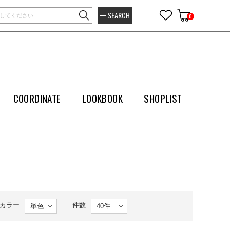
SEARCH
0
COORDINATE
LOOKBOOK
SHOPLIST
カラー
件数