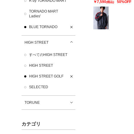
R by TORNADO MART
￥7,590
50%OFF
(税込)
TORNADO MART
Ladies'
BLUE TORNADO
HIGH STREET
すべてのHIGH STREET
HIGH STREET
HIGH STREET GOLF
SELECTED
TORUNE
カテゴリ