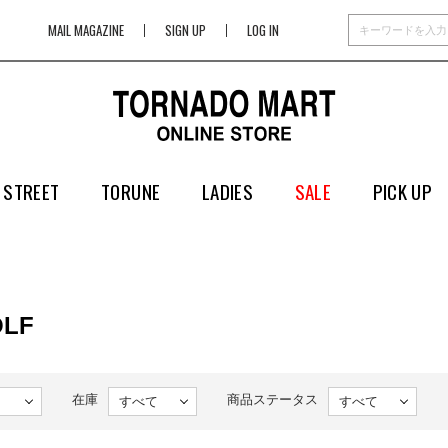
MAIL MAGAZINE
SIGN UP
LOG IN
 STREET
TORUNE
LADIES
SALE
PICK UP
OLF
在庫
商品ステータス