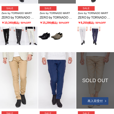
SALE
SALE
SALE
Zero by TORNADO MART
Zero by TORNADO MART
Zero by TORNADO MART
ZERO by TORNADO MART∴裏起毛2WAYストレッチジャージパンツ
ZERO by TORNADO MART∴サイドゴアローカットシューズ
ZERO by TORNADO MART∴トリコット2WAYストレッチサッカーパンツ
￥10,340
￥15,290
￥8,250
(税込)
50%OFF
(税込)
50%OFF
(税込)
50%OFF
SOLD OUT
再入荷受付
SALE
SALE
SALE