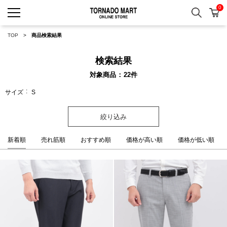
0
検索
カ
TORNADO MART ONLINE 
TOP
商品検索結果
検索結果
対象商品
22
件
サイズ
S
絞り込み
新着順
売れ筋順
おすすめ順
価格が高い順
価格が低い順