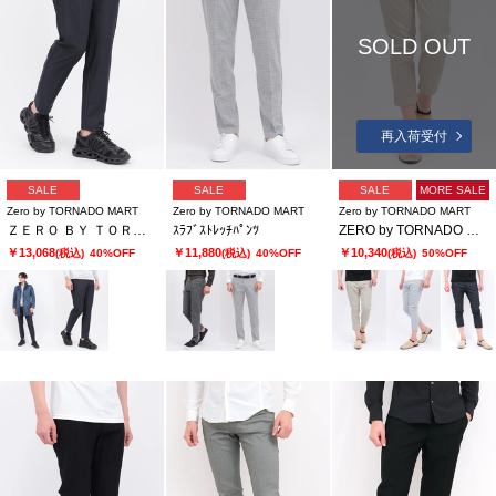
SOLD OUT
再入荷受付
SALE
SALE
SALE
MORE SALE
Zero by TORNADO MART
Zero by TORNADO MART
Zero by TORNADO MART
ＺＥＲＯ ＢＹ ＴＯＲＮＡＤＯ ＭＡＲＴ∴トリコットデニムライクパンツ
ｽﾗﾌﾞｽﾄﾚｯﾁﾊﾟﾝﾂ
ZERO by TORNADO MART∴ハイパーデニムクロップドパンツ
￥13,068
￥11,880
￥10,340
(税込)
40%OFF
(税込)
40%OFF
(税込)
50%OFF