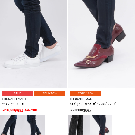
SALE
2BUY10%
2BUY10%
TORNADO MART
TORNADO MART
ﾂｲｽﾄｴｯｼﾞｽﾆｰｶｰ
ﾊｲﾌﾞﾘｯﾄﾞﾌｧﾝｸﾞﾎﾟｲﾝﾃｯﾄﾞｼｭｰｽﾞ
￥16,368
￥48,180
(税込)
40%OFF
(税込)