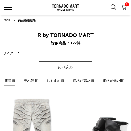
0
検索
カ
TORNADO MART ONLINE 
TOP
商品検索結果
R by TORNADO MART
対象商品
122
件
サイズ
S
絞り込み
新着順
売れ筋順
おすすめ順
価格が高い順
価格が低い順