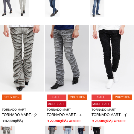
2BUY10%
SALE
2BUY10%
SALE
2BUY10%
MORE SALE
MORE SALE
TORNADO MART
TORNADO MART
TORNADO MART
TORNADO MART∴クロスエッジベルボトム
TORNADO MART∴エッジストロークシューカットデニム
TORNADO MART∴インバージョンレオパードスキニーデニム
￥42,680
￥22,308
￥25,608
(税込)
(税込)
40%OFF
(税込)
40%OFF