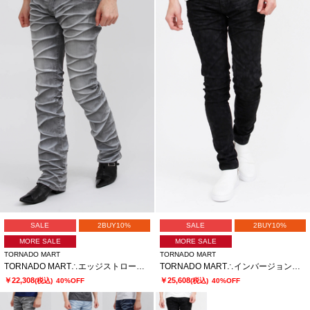
SALE
2BUY10%
SALE
2BUY10%
MORE SALE
MORE SALE
TORNADO MART
TORNADO MART
TORNADO MART∴エッジストロークシューカットデニム
TORNADO MART∴インバージョンレオパードスキニーデニム
￥22,308
￥25,608
(税込)
40%OFF
(税込)
40%OFF