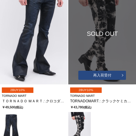
SOLD OUT
再入荷受付
2BUY10%
2BUY10%
TORNADO MART
TORNADO MART
ＴＯＲＮＡＤＯ ＭＡＲＴ∴クロコダイルコーティングベルボトム
TORNADOMART∴クラックケミカルブリーチスキニーデニム
￥49,500
￥43,780
(税込)
(税込)