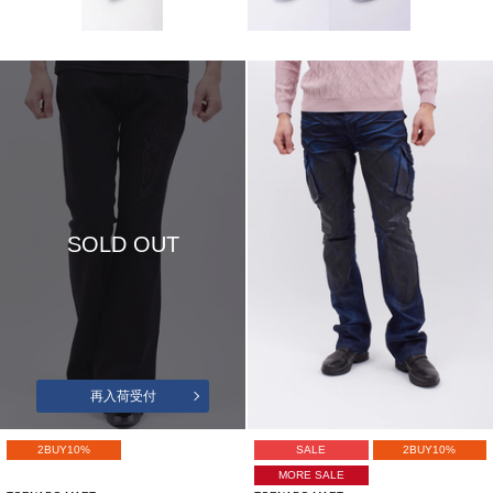
SOLD OUT
再入荷受付
2BUY10%
SALE
2BUY10%
MORE SALE