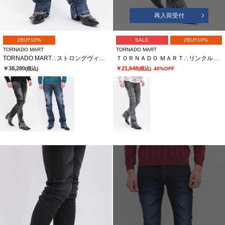
再入荷受付
2BUY10%
SALE
2BUY10%
TORNADO MART
TORNADO MART
TORNADO MART∴ストロングヴィンテージシューカットデニム
ＴＯＲＮＡＤＯ ＭＡＲＴ∴リンクルシェードシューカットデニム
￥38,280
￥21,648
(税込)
(税込)
40%OFF