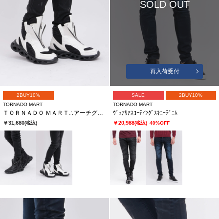
SOLD OUT
再入荷受付
2BUY10%
SALE
2BUY10%
TORNADO MART
TORNADO MART
ＴＯＲＮＡＤＯ ＭＡＲＴ∴アーチグリットツインＺＩＰブーツ
ｳﾞｪｱﾘｱｽｺｰﾃｨﾝｸﾞｽｷﾆｰﾃﾞﾆﾑ
￥31,680
￥20,988
(税込)
(税込)
40%OFF