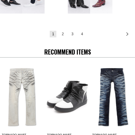
1
2
3
4
次
RECOMMEND ITEMS
TORNADO MART
TORNADO MART
TORNADO MART