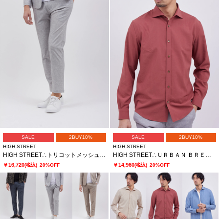
SALE
2BUY10%
SALE
2BUY10%
HIGH STREET
HIGH STREET
HIGH STREET∴トリコットメッシュポップサックＰＴイージーＰＴ
HIGH STREET∴ＵＲＢＡＮ ＢＲＥＥＺＥカッタウェイシャツ
￥16,720
￥14,960
(税込)
20%OFF
(税込)
20%OFF