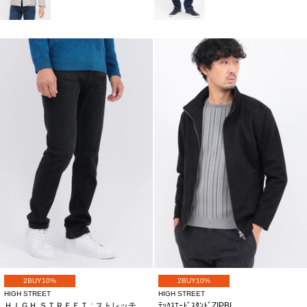
2BUY10%
2BUY10%
HIGH STREET
HIGH STREET
ＨＩＧＨ ＳＴＲＥＥＴ∴ストレッチテーパードブラックデニム
ﾃｯｸｽｴｰﾄﾞｽﾀﾝﾄﾞZIPBL