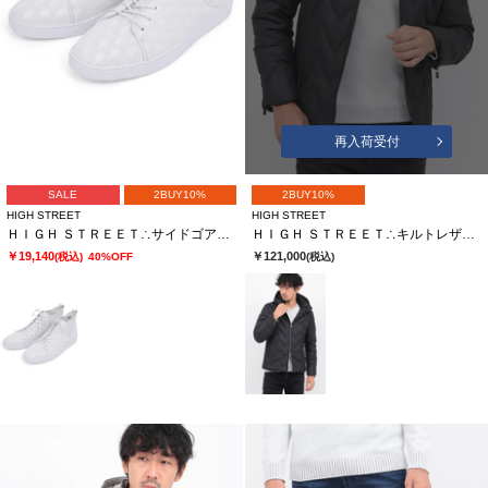
再入荷受付
SALE
2BUY10%
2BUY10%
HIGH STREET
HIGH STREET
ＨＩＧＨ ＳＴＲＥＥＴ∴サイドゴアハイカットカタオシドレススニーカー
ＨＩＧＨ ＳＴＲＥＥＴ∴キルトレザーフーデットダウンＢＬ
￥19,140
￥121,000
(税込)
40%OFF
(税込)