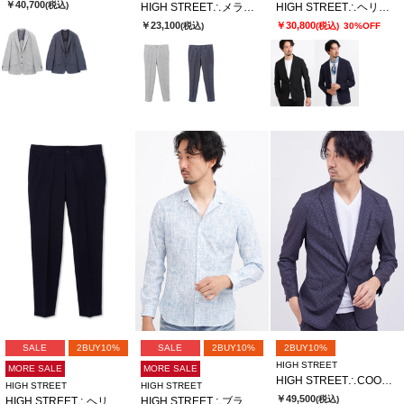
￥40,700
(税込)
HIGH STREET∴メランジカラミジャージイージーPT
HIGH STREET∴ヘリンボンエアリーサッカーJK
￥23,100
￥30,800
(税込)
(税込)
30%OFF
SALE
2BUY10%
SALE
2BUY10%
2BUY10%
HIGH STREET
MORE SALE
MORE SALE
HIGH STREET∴COOL EFFECTサマーツイードプリントジャケット
HIGH STREET
HIGH STREET
￥49,500
(税込)
HIGH STREET∴ヘリンボンエアリーサッカーイージーPT
HIGH STREET∴ブラッシュプリントサッカーショートウイングシャツ