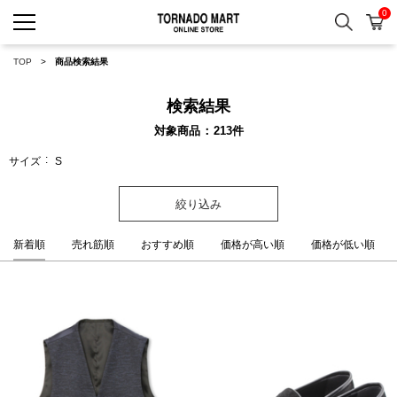
0
検索
カ
TORNADO MART ONLINE 
TOP
商品検索結果
検索結果
対象商品
213
件
サイズ
S
絞り込み
新着順
売れ筋順
おすすめ順
価格が高い順
価格が低い順