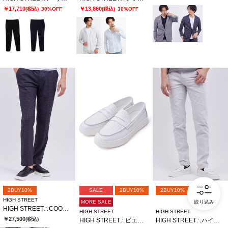
￥17,710
￥13,860
(税込)
30%OFF
(税込)
30%OFF
2BUY10%
SALE
2BUY10%
2BUY10%
HIGH STREET
絞り込み
MORE SALE
HIGH STREET∴COOL EFFECTサマーツイードプリントイージーパンツ
HIGH STREET
HIGH STREET
￥27,500
(税込)
HIGH STREET∴ビエ・ド・プールカタオシドレススニーカー
HIGH STREET∴ハイパワーストレッチスリムテーパードデニム