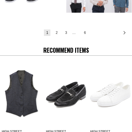
1
2
3
…
6
次
RECOMMEND ITEMS
HIGH STREET
HIGH STREET
HIGH STREET