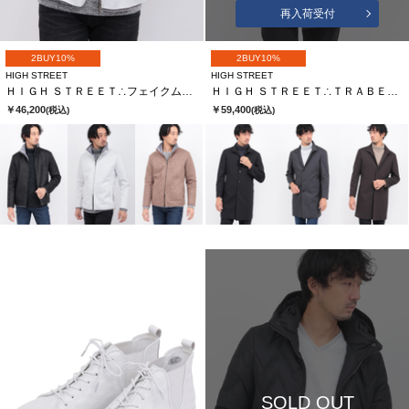
再入荷受付
2BUY10%
2BUY10%
HIGH STREET
HIGH STREET
ＨＩＧＨ ＳＴＲＥＥＴ∴フェイクムートンスタンドＢＬ
ＨＩＧＨ ＳＴＲＥＥＴ∴ＴＲＡＢＥＳＴ ＥＸＴＲＥＴＣＨスタンドＣＴ
￥46,200
￥59,400
(税込)
(税込)
SOLD OUT