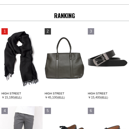
RANKING
1
2
3
HIGH STREET
HIGH STREET
HIGH STREET
￥15,180
￥45,100
￥15,400
(税込)
(税込)
(税込)
4
5
6