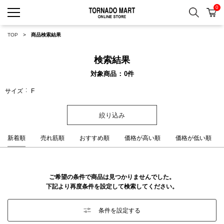
0
検索
カ
TORNADO MART ONLINE 
TOP
商品検索結果
検索結果
対象商品
0
件
サイズ
F
絞り込み
新着順
売れ筋順
おすすめ順
価格が高い順
価格が低い順
ご希望の条件で商品は見つかりませんでした。
下記より再度条件を設定して検索してください。
条件を設定する